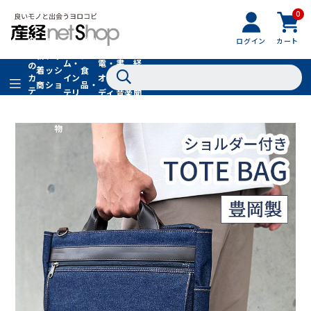
0
フ
全
フ
ァ
グル
ログイン
カート
ホー
家
産
て
新
ァ
ッ
メ・
ム・
電・
書
経
の
着
ッ
シ
食
イン
オー
籍・
新
カ
商
シ
ョ
品・
テ
テリ
ディ
音楽
聞
品
ョ
ン
ドリ
ゴ
ア
オ
社
ン
小
ンク
リ
物