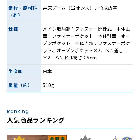
素材・原材料
井原デニム（12オンス）、合成皮革
（約）
仕様
メイン収納部：ファスナー開閉式 本体正
■ A4対応。シーンを選ばない「実用的な
面：ファスナーポケット 本体背面：オー
2way」
プンポケット 本体内部：ファスナーポケ
ット、オープンポケット×2、ペン差し
A4ファイル対応： 書類の持ち運びもスムーズで、会合や習
×2 ハンドル高さ：5cm
い事、ショッピングなど幅広いシーンで活躍します。
選べる2way： 手馴染みの良いハンドルでの「手提げ」に
生産国
日本
加え、付属のショルダーベルトで「肩掛け」も可能。両手
を空けたい時にも便利です。
重量（約）
510g
安心の収納設計： 天ファスナー付きで中身が見えず、小物
の整理に便利な多機能ポケットも充実しています。
Ranking
人気商品ランキング