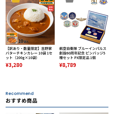
1
2
■ 時代を紡ぎ、品格を纏う。
「ちょっとした外出。それでいて気取らないおしゃれ感。」
そんな大人の余裕を体現してくれるこのバッグは、オフの日
だけでなく、ビジネスシーンにおいても確かな存在感を放ち
ます。
お気に入りのカフェで一息つく「自分時間を楽しむ休日の相
棒」として。あるいは、A4書類を端然と携え、知的な印象を
【訳あり・数量限定】吉野家
航空自衛隊 ブルーインパルス
添える「ビジネスのパートナー」として。鞄の聖地・豊岡で
バターチキンカレー 10袋 1セ
創設60周年記念 ピンバッジ5
磨き抜かれた職人技と、世界に誇る「井原デニム」の出会い
ット（200g×10袋）
種セット PX限定品 1個
から生まれたこの逸品は、あらゆる場面で手にするたびにそ
¥3,280
¥8,789
の確かな価値を実感させてくれます。
使い込むほどに深い味わいと風格を増していくデニムの表情
とともに、時を重ねる喜びをぜひお愉しみください。
※デニム素材に関するご注意 デニム素材の特性上、摩擦や水
Recommend
濡れ、汗、アルコール等により色落ちや色移りすることがあ
おすすめ商品
ります。特に白や淡色の衣服・製品との接触にはご注意くだ
さい。