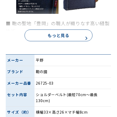
■ 鞄の聖地「豊岡」の職人が織りなす高い縫製
技術
もっと見る
鞄の産地・兵庫県豊岡市の職人が、一つひとつ丁寧に、高い
縫製技術で製作しました。 良いものを長く使っていただきた
いからこそ、産地、素材、品質、技術のすべてに一切の妥協
を許さずこだわっています。
メーカー
平野
■ カジュアルを格上げする、落ち着いた一体感
ブランド
鞄の國
カジュアルなデニム素材でありながら、アンティークゴール
ドの金具と付属の合皮生地が調和し、落ち着いた一体感を生
メーカー品番
26725-03
み出します。 ベージュのステッチと赤いタグが程よいアクセ
ントになり、気取らないおしゃれ感を演出。 大人の日常にふ
セット内容
ショルダーベルト(最短70cm〜最長
さわしい、こだわりが詰まったデザインに仕上げました。
130cm)
サイズ（約）
横幅33×高さ26×マチ幅8cm