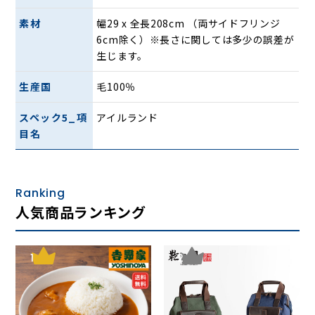
素材
幅29 x 全長208cm （両サイドフリンジ
6cm除く）※長さに関しては多少の誤差が
生じます。
生産国
毛100％
スペック5_項
アイルランド
目名
MCNUTT OF DONEGAL（マクナット・オブ・
ドネガル）社
アイルランド最北の州であるドニゴール州のドニゴール・ワ
Ranking
イルド・アトランティック・ウェイにある海沿いの村、ダウ
人気商品ランキング
ニングスで60年以上の歴史を刻むファブリックブランドで
す。
大西洋からの風と雨が毎年数カ月にわたって吹き荒れる地と
1
2
いう背景から、ツイードとカラフルなウールの羽織物が発達
しており、同社はその代表格と呼べるアイテムを生み出して
います。