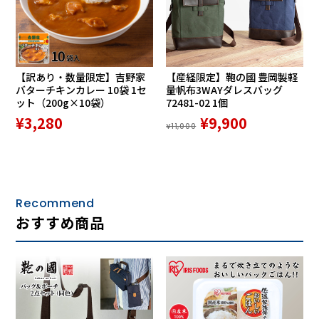
【訳あり・数量限定】吉野家
【産経限定】鞄の國 豊岡製軽
バターチキンカレー 10袋 1セ
量帆布3WAYダレスバッグ
ット（200g×10袋）
72481-02 1個
¥3,280
¥9,900
¥11,000
Recommend
おすすめ商品