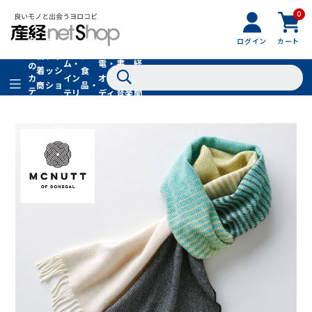
0
フ
全
フ
ァ
グル
ログイン
カート
ホー
家
産
て
新
ァ
ッ
メ・
ム・
電・
書
経
の
着
ッ
シ
食
イン
オー
籍・
新
カ
商
シ
ョ
品・
テ
テリ
ディ
音楽
聞
品
ョ
ン
ドリ
ゴ
ア
オ
社
ン
小
ンク
リ
物