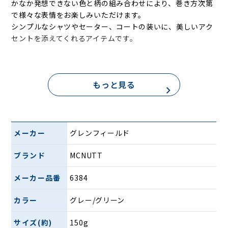
かなか発想できない色と柄の組み合わせにより、巻き方次第
で様々な表情をお楽しみいただけます。
シンプルなシャツやセーター、コートの装いに、美しいアク
セントを添えてくれるアイテムです。
1点1点筒状のボックスに入っているので、ギフ
もっと見る
トにもピッタリ。ユニセックスなデザインなの
で、ご家族やカップル、友人同士でおそろいのコ
ーディネートを楽しむのもおすすめです。
メーカー
グレンフィールド
ブランド
MCNUTT
メーカー品番
6384
カラー
グレー/グリーン
サイズ(約)
150g