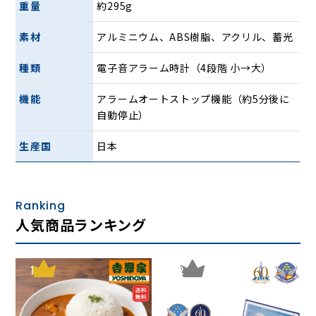
重量
約295g
兼ね備えたデザインは、ベッドサイドやデスク、玄関など、
さまざまな生活空間に自然と調和します。
素材
アルミニウム、ABS樹脂、アクリル、蓄光
シンプルだからこそ存在感が際立つ、日々の暮らしに寄り添
うアラームクロックです。
種類
電子音アラーム時計（4段階 小→大）
機能
アラームオートストップ機能（約5分後に
自動停止）
生産国
日本
寺田 尚樹 Naoki Terada
建築家・デザイナー
Ranking
94年 英国建築家協会建築学校（AAスクール）ディプロマコ
人気商品ランキング
ース修了。帰国後、建築やプロダクトのデザインのほか、ブ
ランドのプロデュース、ディレクションを行う。2003年有限
会社テラダデザイン一級建築士事務所設立。2011年「テラダ
1
2
モケイ」設立。2013年「寺田模型店」を東京・下北沢に開
店。2014年 株式会社インターオフィス取締役、2018年～24
年 株式会社インターオフィス代表取締役社長。武蔵野美術