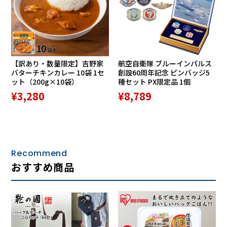
大学非常勤講師、グッドデザイン賞審査委員。
【訳あり・数量限定】吉野家
航空自衛隊 ブルーインパルス
時計は、単に時を刻むだけでなく、空間そのものを美しく演
バターチキンカレー 10袋 1セ
創設60周年記念 ピンバッジ5
ット（200g×10袋）
種セット PX限定品 1個
出する存在です。ときには凛と佇む花のように、ときには光
¥3,280
¥8,789
輝く宝石のように。毎日何気なく目にするものだからこそ、
日々の暮らしを豊かにするデザインでありたい—そんな想い
を大切に、Lemnosは数々の著名デザイナーと共に多くの名
品を生み出してきました。
Lemnosの製品は、熟練した職人の手仕事によって一つひと
つ丁寧に仕上げられています。素材と真摯に向き合い、その
Recommend
個性や魅力を最大限に引き出すことで、時を経ても色褪せな
おすすめ商品
い、普遍的な美しさが生まれます。革新的なデザインと、国
内で丁寧に作られたプロダクトは、グッドデザイン賞をはじ
めとした国内外の数々のデザイン賞を受賞し、その品質と美
を高く評価されています。