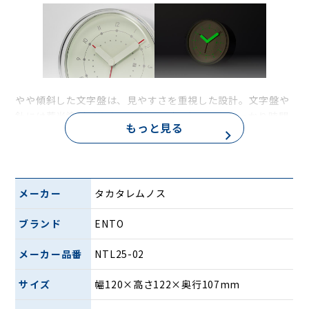
やや傾斜した文字盤は、見やすさを重視した設計。文字盤や
針には蓄光塗料が施されており、暗い部屋でもしっかり時間
もっと見る
を確認できます（ALモデルは針と文字盤の印刷、LGNモデル
は針のみ蓄光）。
メーカー
タカタレムノス
ブランド
ENTO
メーカー品番
NTL25-02
清潔感のあるライトグリーンと、メタリックな質感が美しい
サイズ
幅120×高さ122×奥行107mm
アルミニウムの２色展開。洗練されたビジュアルと機能性を