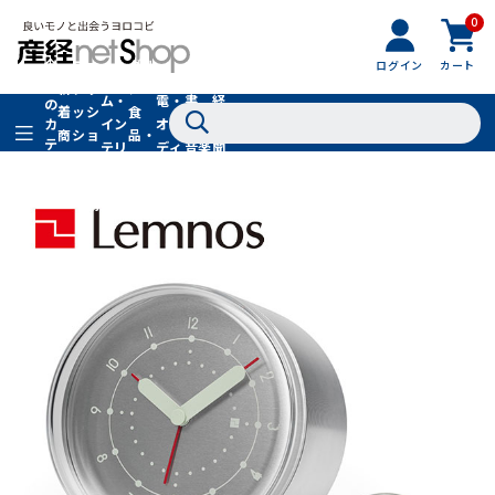
0
フ
全
フ
ァ
グル
ログイン
カート
ホー
家
産
て
新
ァ
ッ
メ・
ム・
電・
書
経
の
着
ッ
シ
食
イン
オー
籍・
新
カ
商
シ
ョ
品・
テ
テリ
ディ
音楽
聞
品
ョ
ン
ドリ
ゴ
ア
オ
社
ン
小
ンク
リ
物