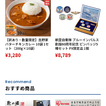
渡辺 力 Riki Watanabe
【訳あり・数量限定】吉野家
航空自衛隊 ブルーインパルス
(1911 - 2013)東京高等工芸学校木材工芸科卒業。母校助教
バターチキンカレー 10袋 1セ
創設60周年記念 ピンバッジ5
授、東京帝国大学（現東京大学）林学科助手等を経て、'49
ット（200g×10袋）
種セット PX限定品 1個
年日本初のデザイン事務所を設立。東京造形大学室内建築
¥3,280
¥8,789
科、クラフトセンター・ジャパン、日本インダストリアルデ
ザイナー協会、日本デザインコミッティーの創設に深く関わ
る。京王プラザホテル、プリンスホテルなどのインテリアデ
ザイン、ヒモイス、トリイスツール等の家具、また壁時計に
始まり日比谷第一生命ポール時計などパブリッククロック、
Recommend
ウォッチまで時計の仕事はライフワークとなった。ミラノ・
おすすめ商品
トリエンナーレ展金賞、毎日デザイン賞、紫綬褒章など受賞
多数。2006年、東京国立近代美術館にて「渡辺力・リビング
デザインの革新」展を開催。