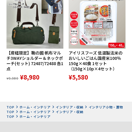
時計は、単に時を刻むだけでなく、空間そのものを美しく演
出する存在です。ときには凛と佇む花のように、ときには光
輝く宝石のように。毎日何気なく目にするものだからこそ、
日々の暮らしを豊かにするデザインでありたい—そんな想い
【産経限定】鞄の國 帆布マル
アイリスフーズ 低温製法米の
チ3WAYショルダー＆ネックポ
おいしいごはん国産米100％
を大切に、Lemnosは数々の著名デザイナーと共に多くの名
ーチ(セット) 72487/72488 各1
150g×40食 1セット
品を生み出してきました。
点
（150g×10p×4セット）
Lemnosの製品は、熟練した職人の手仕事によって一つひと
¥8,980
¥5,580
つ丁寧に仕上げられています。素材と真摯に向き合い、その
¥9,980
個性や魅力を最大限に引き出すことで、時を経ても色褪せな
い、普遍的な美しさが生まれます。革新的なデザインと、国
内で丁寧に作られたプロダクトは、グッドデザイン賞をはじ
めとした国内外の数々のデザイン賞を受賞し、その品質と美
TOP
ホーム・インテリア
インテリア・収納
インテリア小物・置物
TOP
ホーム・インテリア
インテリア・収納
を高く評価されています。
TOP
ホーム・インテリア