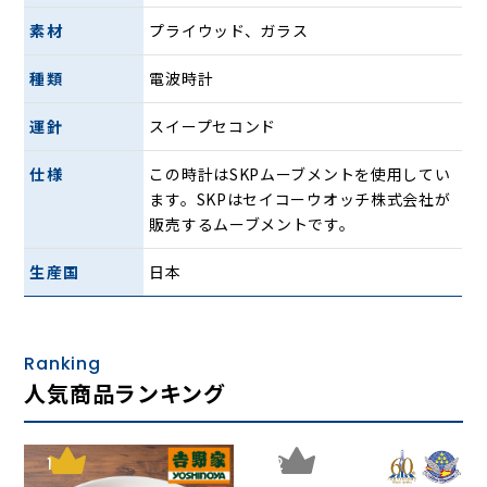
背面のムーブメントにはカバー付き。静音設計なので、寝室
素材
プライウッド、ガラス
でも快適にご使用いただけます。長く愛されるタイムレスな
デザインと充実した機能が融合した、永遠の時を刻む逸品で
種類
電波時計
す。
2004年グッドデザイン賞受賞（日本）
運針
スイープセコンド
JIDAデザインミュージアムセレクション Vol.6 選定商品（日
本）
仕様
この時計はSKPムーブメントを使用してい
ます。SKPはセイコーウオッチ株式会社が
販売するムーブメントです。
生産国
日本
2004年グッドデザイン賞受賞（日本）
Ranking
人気商品ランキング
JIDAデザインミュージアムセレクション Vol.6
選定商品（日本）
1
2