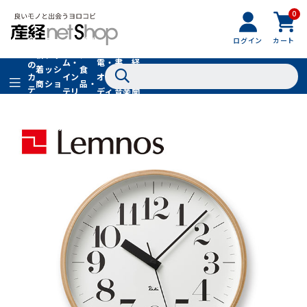
0
フ
全
フ
ァ
グル
ログイン
カート
ホー
家
産
て
新
ァ
ッ
メ・
ム・
電・
書
経
の
着
ッ
シ
食
イン
オー
籍・
新
カ
商
シ
ョ
品・
テ
テリ
ディ
音楽
聞
品
ョ
ン
ドリ
ゴ
ア
オ
社
ン
小
ンク
リ
物