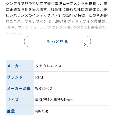
シンプルで見やすい文字盤に電波ムーブメントを搭載し、常
に正確な時刻を伝えます。視認性に優れた独自の書体と、美
しいバランスのインデックス・針の設計が特徴。この普遍的
なユニバーサルデザインは、2004年グッドデザイン賞受賞、
JIDAデザインミュージアムセレクションVol.5にも選定され
ています。
もっと見る
メーカー
タカタレムノス
ブランド
RIKI
メーカー品番
WR20-02
楽器専門の木工職人が仕上げた高品質プライウッドの木枠
は、断面の美しさがアクセント。モダンで軽やかな印象を与
サイズ
直径254×奥行54mm
え、どんな空間にも馴染みます。しかも電波時計仕様だか
ら、標準電波を自動受信し、面倒な時刻合わせは不要。いつ
重量
約675g
も正確な時間をお知らせします。