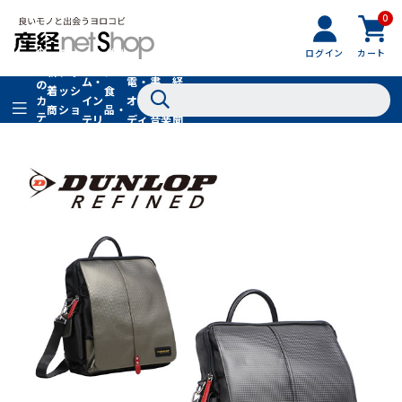
0
フ
全
フ
ァ
グル
ログイン
カート
ホー
家
産
て
新
ァ
ッ
メ・
ム・
電・
書
経
の
着
ッ
シ
食
イン
オー
籍・
新
カ
商
シ
ョ
品・
テ
テリ
ディ
音楽
聞
品
ョ
ン
ドリ
ゴ
ア
オ
社
ン
小
ンク
リ
物