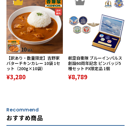
1
2
【訳あり・数量限定】吉野家
航空自衛隊 ブルーインパルス
バターチキンカレー 10袋 1セ
創設60周年記念 ピンバッジ5
ット（200g×10袋）
種セット PX限定品 1個
¥3,280
¥8,789
Recommend
おすすめ商品