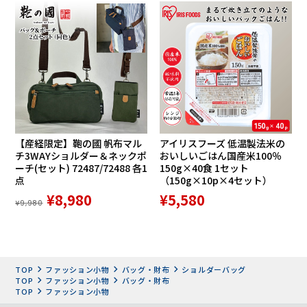
【産経限定】鞄の國 帆布マル
アイリスフーズ 低温製法米の
チ3WAYショルダー＆ネックポ
おいしいごはん国産米100％
ーチ(セット) 72487/72488 各1
150g×40食 1セット
点
（150g×10p×4セット）
¥8,980
¥5,580
¥9,980
TOP
ファッション小物
バッグ・財布
ショルダーバッグ
TOP
ファッション小物
バッグ・財布
TOP
ファッション小物