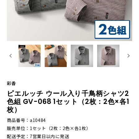
彩香
ピエルッチ ウール入り千鳥柄シャツ2
色組 GV-068 1セット（2枚：2色×各1
枚）
商品番号
a10484
販売単位
1セット（2枚：2色×各1枚）
配送予定
7営業日以内に発送