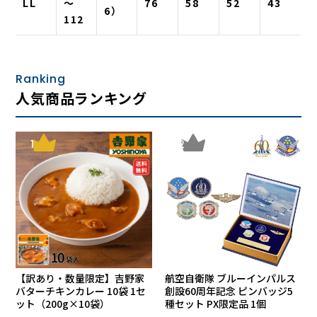
LL
～
76
58
52
43
6）
112
Ranking
人気商品ランキング
1
2
【訳あり・数量限定】吉野家
航空自衛隊 ブルーインパルス
バターチキンカレー 10袋 1セ
創設60周年記念 ピンバッジ5
ット（200g×10袋）
種セット PX限定品 1個