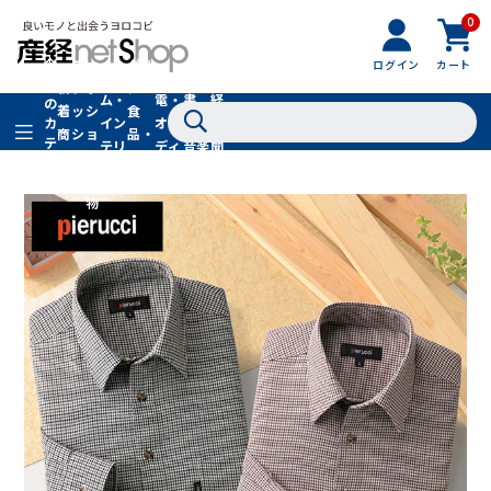
0
フ
全
フ
ァ
グル
ログイン
カート
ホー
家
産
て
新
ァ
ッ
メ・
ム・
電・
書
経
の
着
ッ
シ
食
イン
オー
籍・
新
カ
商
シ
ョ
品・
テ
テリ
ディ
音楽
聞
品
ョ
ン
ドリ
ゴ
ア
オ
社
ン
小
ンク
リ
物