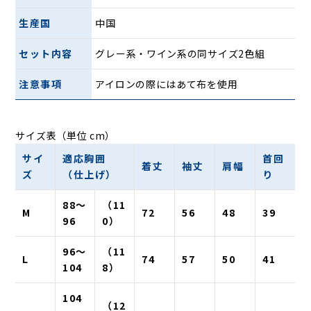
生産国
中国
セット内容
グレー系・ワイン系の同サイズ2色組
注意事項
アイロンの際にはあて布を使用
サイズ表（単位 cm）
サイ
適応胸囲
首回
着丈
袖丈
肩幅
ズ
（仕上げ）
り
88～
（11
M
72
56
48
39
96
0）
96～
（11
L
74
57
50
41
104
8）
104
（12