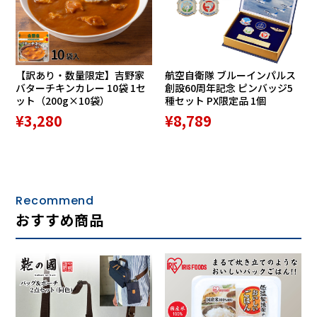
・高い屈曲性で毎日の歩行が快適
歩いた時の動きに靴がしっかりフィットします。
【訳あり・数量限定】吉野家
航空自衛隊 ブルーインパルス
・4Eの幅広設計でゆったりした履き心地
バターチキンカレー 10袋 1セ
創設60周年記念 ピンバッジ5
ット（200g×10袋）
種セット PX限定品 1個
足先が窮屈にならず、幅広の方も快適に履けます。
¥3,280
¥8,789
・ソールからアッパー5cmまでの6時間防水
急な雨や濡れた場所も安心して歩けます。
・取り外してお手入れしやすい中敷き
Recommend
中敷きが清潔に保てて、交換も簡単です。
おすすめ商品
・砂や小石が入りにくい構造
アウトドアや公園などでも異物が入りにくく快適です。
・夜間も安心の反射材付き