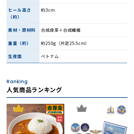
心地を実現します。
ヒール高さ
約3cm
（約）
ワイズは4Eの幅広設計で足先にもゆとりがあり、ゆったりと
した履き心地を提供。また、靴底から5cmの高さまでは6時
素材・原材料
合成皮革＋合成繊維
間の防水設計なので、雨の日やアウトドアでも安心してご使
用いただけます。
重量（約）
約250g（片足25.5cm）
ヒールカップ形状のカップインソールは取り外し可能で、お
生産国
ベトナム
手入れも簡単。甲部分には砂や小石が靴の中に入りにくい工
夫も施されているため、アウトドアシーンなどでもおすすめ
です。
Ranking
さらに、夜間歩行時の安全性を高める反射材付きで夜道も安
人気商品ランキング
心。快適さと機能性を兼ね備えたシューズです。
特長
1
2
・軽量＆クッション性に優れた設計
足への負担を軽減し、一日中快適に歩けます。