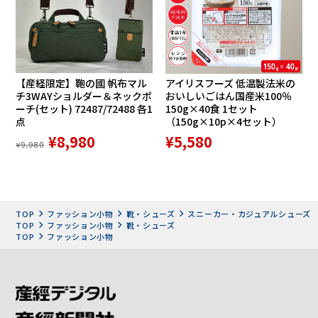
暗い場所でも光を反射して安全性が高まります。
【産経限定】鞄の國 帆布マル
アイリスフーズ 低温製法米の
チ3WAYショルダー＆ネックポ
おいしいごはん国産米100％
ーチ(セット) 72487/72488 各1
150g×40食 1セット
点
（150g×10p×4セット）
¥8,980
¥5,580
¥9,980
TOP
ファッション小物
靴・シューズ
スニーカー・カジュアルシューズ
TOP
ファッション小物
靴・シューズ
TOP
ファッション小物