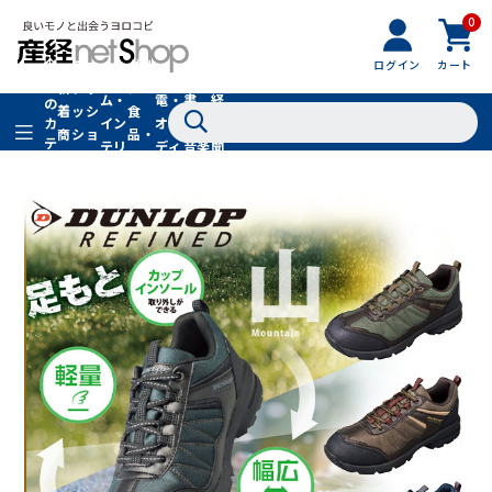
0
フ
全
フ
ァ
グル
ログイン
カート
ホー
家
産
て
新
ァ
ッ
メ・
ム・
電・
書
経
の
着
ッ
シ
食
イン
オー
籍・
新
カ
商
シ
ョ
品・
テ
テリ
ディ
音楽
聞
品
ョ
ン
ドリ
ゴ
ア
オ
社
ン
小
ンク
リ
物