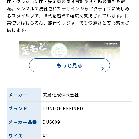
性・クッション性・安定感のある設計で歩行時の負担を軽
減。シンプルで洗練されたデザインからアクティブに楽しめ
るスタイルまで、世代を超えて幅広く支持されています。日
常使いはもちろん、旅行やレジャーでも快適さと安心感を提
供します。
もっと見る
メーカー
広島化成株式会社
ブランド
DUNLOP REFINED
ダンロップ リファインド ウォーキングシューズ DU6009
メーカー品番
DU6009
は、軽量でクッション性に優れた素材を採用し、屈曲性の高
ワイズ
4E
い靴底設計により、長時間の歩行や日常使いでも快適な履き