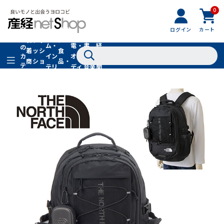
0
フ
全
フ
ァ
グル
ログイン
カート
ホー
家
産
て
新
ァ
ッ
メ・
ム・
電・
書
経
の
着
ッ
シ
食
イン
オー
籍・
新
カ
商
シ
ョ
品・
テ
テリ
ディ
音楽
聞
品
ョ
ン
ドリ
ゴ
ア
オ
社
ン
小
ンク
リ
物
SALE