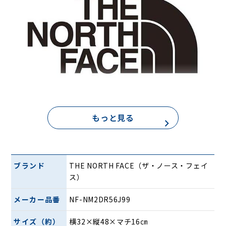
もっと見る
ブランド
THE NORTH FACE（ザ・ノース・フェイ
ス）
メーカー品番
NF-NM2DR56J99
軽量で耐久性のある素材を採用しているため、長時間の持ち
運びにも適しています。立体構造の背面パッドは通気性やフ
サイズ（約）
横32×縦48×マチ16㎝