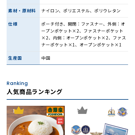
ィット感も良く、日常使いから旅行、アウトドアまで幅広く
活躍しそうな、使いやすいサイズのバックパックです
素材・原材料
ナイロン、ポリエステル、ポリウレタン
仕様
ポーチ付き、開閉：ファスナー、外側：オ
ープンポケット×2、ファスナーポケット
×2、内側：オープンポケット×2、ファス
ナーポケット×1、オープンポケット×1
生産国
中国
Ranking
豊富なポケット構成で、シューズや着替え、水筒などをすっ
人気商品ランキング
きり整理できるので、ジムやウォーキング、趣味の活動など
にも便利です。
1
2