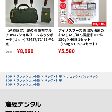
【産経限定】鞄の國 帆布マル
アイリスフーズ 低温製法米の
チ3WAYショルダー＆ネックポ
おいしいごはん国産米100％
ーチ(セット) 72487/72488 各1
150g×40食 1セット
点
（150g×10p×4セット）
¥8,980
¥5,580
¥9,980
TOP
ファッション小物
バッグ・財布
リュック・バックパック
TOP
ファッション小物
バッグ・財布
TOP
ファッション小物