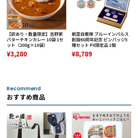
【訳あり・数量限定】吉野家
航空自衛隊 ブルーインパルス
ミニポーチが付いているので、貴重品や小物を分けて収納で
バターチキンカレー 10袋 1セ
創設60周年記念 ピンバッジ5
ット（200g×10袋）
種セット PX限定品 1個
きてとても便利です。財布や鍵、イヤホン、交通系ICカード
¥3,280
¥8,789
など、よく使うアイテムをサッと取り出したいときに重宝し
ます。また、ポーチはバッグから取り外して単独で使うこと
もできるので、ちょっとした外出時や、バッグの中を整理し
たいときにも役立ちます。
Recommend
※こちらの商品は並行輸入により海外からの直輸入品となり
おすすめ商品
ます。
商品は偽造品排除を目指す「一般社団法人 日本流通自主管理
協会（AACD）」の会員企業から仕入れています。
厳しい審査基準をクリアした商品のみを厳選した正規品で
す。