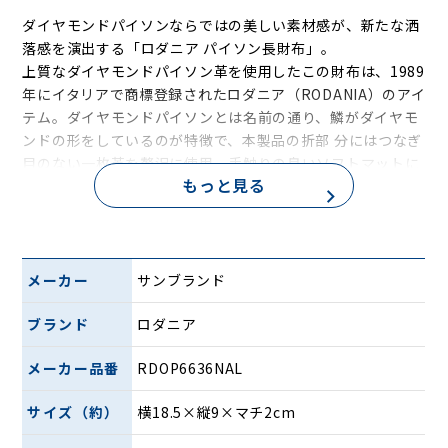
ダイヤモンドパイソンならではの美しい素材感が、新たな洒
落感を演出する――「ロダニア パイソン長財布」。
上質なダイヤモンドパイソン革を使用したこの財布は、1989
年にイタリアで商標登録されたロダニア（RODANIA）のアイ
テム。ダイヤモンドパイソンとは名前の通り、鱗がダイヤモ
ンドの形をしているのが特徴で、本製品の折部 分にはつなぎ
目のない一枚革を贅沢に使用。手触りの良いソフトマットに
もっと見る
仕上げています。
メーカー
サンブランド
ブランド
ロダニア
メーカー品番
RDOP6636NAL
サイズ（約）
横18.5×縦9×マチ2cm
美しさだけでなく実用性も兼ね備えており、札入れに加えて2