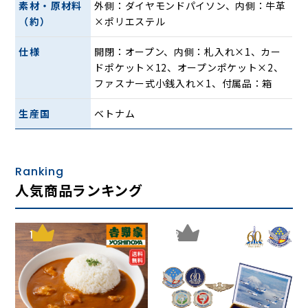
素材・原材料
外側：ダイヤモンドパイソン、内側：牛革
つのオープンポケット、ファスナー式小銭入れ、さらに12枚
（約）
×ポリエステル
のカードポケットと収納力もバツグン。
エキゾチックレザーの醍醐味、経年変化によって生まれる
仕様
開閉：オープン、内側：札入れ×1、カー
「味」も楽しむことができ、使い込むごとに光沢が増してい
ドポケット×12、オープンポケット×2、
きます。
ファスナー式小銭入れ×1、付属品：箱
品格と金運を上げてくれるであろう天然蛇革を使用した「本
物を求める大人」のための長財布。カラーはブラック、グリ
生産国
ベトナム
ーン、ナチュラルの3色展開です。
Ranking
人気商品ランキング
1
2