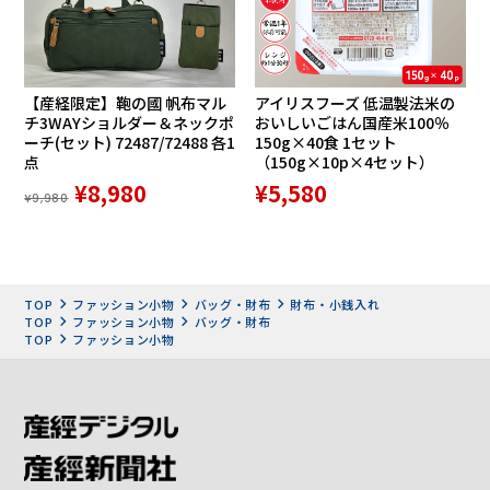
【産経限定】鞄の國 帆布マル
アイリスフーズ 低温製法米の
チ3WAYショルダー＆ネックポ
おいしいごはん国産米100％
ーチ(セット) 72487/72488 各1
150g×40食 1セット
点
（150g×10p×4セット）
¥8,980
¥5,580
¥9,980
TOP
ファッション小物
バッグ・財布
財布・小銭入れ
TOP
ファッション小物
バッグ・財布
TOP
ファッション小物