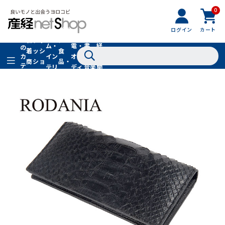
0
フ
全
フ
ァ
グル
ログイン
カート
ホー
家
産
て
新
ァ
ッ
メ・
ム・
電・
書
経
の
着
ッ
シ
食
イン
オー
籍・
新
カ
商
シ
ョ
品・
テ
テリ
ディ
音楽
聞
品
ョ
ン
ドリ
ゴ
ア
オ
社
ン
小
ンク
リ
物