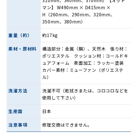
310mm、340mm、370mm）【オット
ィット
マン】 W490mm × D415mm ×
H（260mm、290mm、320mm、
350mm、380mm）
重量（約）
約17kg
素材・原材料
構造部分：金属（鋼）、天然木 張り材：
ポリエステル クッション材：コールドキ
ュアフォーム 表面加工：ラッカー塗装
カバー素材：ミューファン（ポリエステ
ル）
洗濯方法
洗濯不可（乾拭きまたは、コロコロなどを
使用して下さい）
「P!NTO CHAIR LIVING」は、年間300件を超えるオーダー
生産国
日本
メイドの椅子を作り続けてきた作業療法士が考案した独自の
技術「エスリーム技術」を採用！椅子に預けた体を「点」で
注意事項
修理交換はできません。
はなく、6つの「面」で支えることで、まるで一流セラピス
トの手のひらで支えられているかのような心地よさが実現。