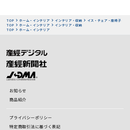
尻がずれないリクライニング」の秘密。椅子が体に吸い付く
ような形になって、お尻をしっかりと包み込むようなフィッ
ト感を味わっていただけます。
TOP
ホーム・インテリア
インテリア・収納
イス・チェア・座椅子
さらに、優しく頭を支えてくれるヘッドレストは13段階の角
TOP
ホーム・インテリア
インテリア・収納
TOP
ホーム・インテリア
度調節が可能。背中の曲がった方でも、オーダーメイドのよ
うにぴったりと首が楽な位置へフィットさせることができま
す。
抗菌・防臭 高機能繊維のカバーでずっと清潔！
お知らせ
商品紹介
プライバシーポリシー
特定商取引法に基づく表記