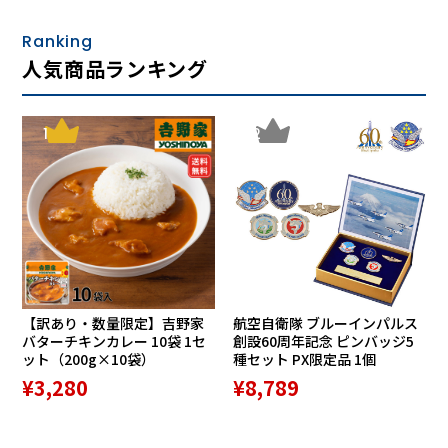
力を抜いて全身を預けることで、極上のリラックスを味わっ
Ranking
ていただけます。
人気商品ランキング
オーダーメイドの座り心地！背もたれとヘッド
レスト調整で自分ぴったりの専用椅子に
1
2
【訳あり・数量限定】吉野家
航空自衛隊 ブルーインパルス
バターチキンカレー 10袋 1セ
創設60周年記念 ピンバッジ5
ット（200g×10袋）
種セット PX限定品 1個
¥3,280
¥8,789