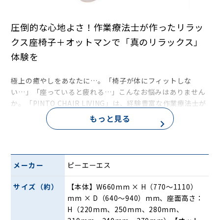
圧倒的な心地よさ！作業療法士が作ったリラッ
クス座椅子＋オットマンで「真のリラックス」
体験を
極上の癒やしをあなたに…。「椅子が体にフィットしな
い…」「座っていると疲れる…」こんなお悩みはありません
か。「P!NTO CHAIR LIVING」は、経験豊富な作業療法士が
体のことを考え抜いて開発した、どなたでも快適に座れる座
もっと見る
椅子です。ただ座るだけで自然と正しい姿勢に導き、体のあ
らゆる曲面を優しく支えてくれるので極上の座り心地がずっ
と続きます。
今回は専用のオットマンもセットでお届け。足を上げること
メーカー
ピーエーエス
で、背中とお尻のフィット感がさらに増します。頭から全身
を預けられる圧倒的な心地よさ、重さから解放される「真の
サイズ（約）
【本体】W660mm × H（770〜1110）
リラックス」をぜひご体感ください。
mm × D（640〜940）mm、座面高さ：
H（220mm、250mm、280mm、
独自の3次元立体構造！6つの面が体に優しくフ