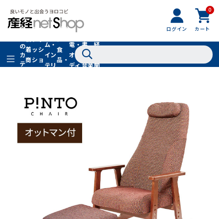
0
フ
全
フ
ァ
グル
ログイン
カート
ホー
家
産
て
新
ァ
ッ
メ・
ム・
電・
書
経
の
着
ッ
シ
食
イン
オー
籍・
新
カ
商
シ
ョ
品・
テ
テリ
ディ
音楽
聞
品
ョ
ン
ドリ
ゴ
ア
オ
社
ン
小
ンク
リ
物