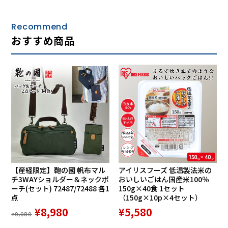
背もたれは、5段階の調整が可能なのでお好みの角度で座っ
ていただけます。座椅子によくある「お尻がずるずると前に
ずれてしまう」というお悩みも、「P!NTO CHAIR LIVING」
Recommend
は「お尻がずれない」特殊構造なので安心。
おすすめ商品
【産経限定】鞄の國 帆布マル
アイリスフーズ 低温製法米の
チ3WAYショルダー＆ネックポ
おいしいごはん国産米100％
ーチ(セット) 72487/72488 各1
150g×40食 1セット
点
（150g×10p×4セット）
¥8,980
¥5,580
通常の座椅子は背もたれの延長線上にヒンジがありますが、
¥9,980
本商品は通常よりも前の位置にずらしています。これが「お