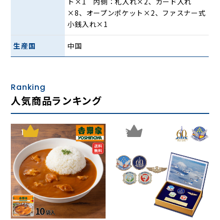
ト×1 内側：札入れ×2、カード入れ
×8、オープンポケット×2、ファスナー式
小銭入れ×1
生産国
中国
Ranking
人気商品ランキング
1
2