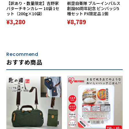
【訳あり・数量限定】吉野家
航空自衛隊 ブルーインパルス
バターチキンカレー 10袋 1セ
創設60周年記念 ピンバッジ5
ット（200g×10袋）
種セット PX限定品 1個
¥3,280
¥8,789
Recommend
おすすめ商品
柔らかい牛革を贅沢に使用した、大人の上品な長財布シリー
ズ