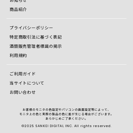
お知らせ
札入れやカードポケット、小銭入れが分かれているため、取
り出しやすく整理整頓が簡単。
商品紹介
• 経年変化を楽しめる
プライバシーポリシー
柔らかい牛革ならではの自然なエイジングで、世界に一つだ
けの風合いが育ちます。
特定商取引法に基づく表記
酒類販売管理者標識の掲示
モンテスピガの上質な牛革長財布で、毎日の使いやすさと上
利用規約
品さを両立しませんか？
贈り物としても、自分へのご褒美としても最適な逸品です。
ご利用ガイド
ラウンド長財布のメリット
当サイトについて
• 安心のファスナー開閉
お問い合わせ
中身がこぼれにくく、持ち運びも安心です。
• 大容量の収納力
お客様のモニタの色設定やパソコンの画面設定等によって、
モニタ上の色と実際の製品の色に差が生じる場合がございます。
お札を折らずに収納でき、カードやレシート、小銭などを効
あらかじめご了承ください。
率よく整理可能。
©2025 SANKEI DIGITAL INC. All rights reserved.
• スマートで上品な印象