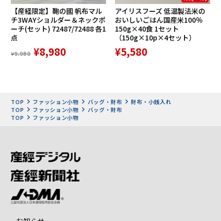
【産経限定】鞄の國 帆布マル
アイリスフーズ 低温製法米の
チ3WAYショルダー＆ネックポ
おいしいごはん国産米100％
しなやかで手触りの良い牛革を贅沢に使用。
ーチ(セット) 72487/72488 各1
150g×40食 1セット
革本来の落ち着いた風合いが魅力で、使うほどに深みと味わ
点
（150g×10p×4セット）
いが増す、長く愛用できる逸品です。
¥8,980
¥5,580
ファスナーでぐるりと閉じるラウンド型のデザインは、中身
¥9,980
をしっかり守りつつスマートに持ち運べます。
シンプルで洗練されたデザインは、ビジネスやプライベート
など様々なシーンにマッチします。
TOP
ファッション小物
バッグ・財布
財布・小銭入れ
TOP
ファッション小物
バッグ・財布
長財布のメリット
TOP
ファッション小物
• 大容量の収納力
お札を折らずに収納でき、カードやレシート、小銭などを効
率よく整理できます。
• スマートな印象を与える
薄くて長いフォルムは、手に持った時に上品さを演出。ビジ
ネスシーンでも好印象です。
• 使い勝手の良さ