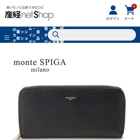
0
フ
全
フ
ァ
グル
ログイン
カート
ホー
家
産
て
新
ァ
ッ
メ・
ム・
電・
書
経
の
着
ッ
シ
食
イン
オー
籍・
新
カ
商
シ
ョ
品・
テ
テリ
ディ
音楽
聞
品
ョ
ン
ドリ
ゴ
ア
オ
社
ン
小
ンク
リ
物