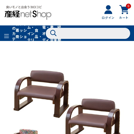
0
フ
全
フ
ァ
グル
ログイン
カート
ホー
家
産
て
新
ァ
ッ
メ・
ム・
電・
書
経
の
着
ッ
シ
食
イン
オー
籍・
新
カ
商
シ
ョ
品・
テ
テリ
ディ
音楽
聞
品
ョ
ン
ドリ
ゴ
ア
オ
社
ン
小
ンク
リ
物
在庫切れ