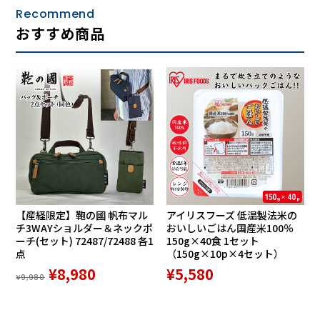
Recommend
おすすめ商品
【産経限定】鞄の國 帆布マル
アイリスフーズ 低温製法米の
チ3WAYショルダー＆ネックポ
おいしいごはん国産米100％
ーチ(セット) 72487/72488 各1
150g×40食 1セット
点
（150g×10p×4セット）
¥8,980
¥5,580
¥9,980