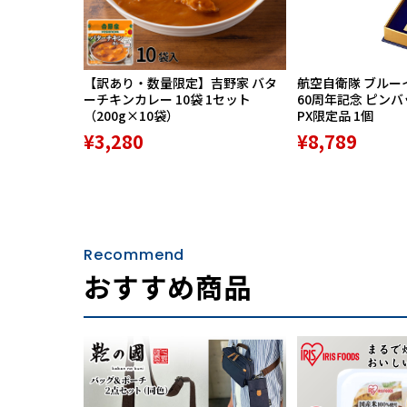
【訳あり・数量限定】吉野家 バタ
航空自衛隊 ブルー
ーチキンカレー 10袋 1セット
60周年記念 ピン
（200g×10袋）
PX限定品 1個
¥3,280
¥8,789
Recommend
おすすめ商品