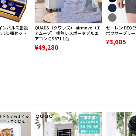
インパルス創設
QUADS（クワッズ） airmove（エ
セーレン DEOE
バッジ5種セット
アムーブ） 排熱レスポータブルエ
ボクサーブリーフ 
アコン QS671 1台
¥3,685
¥49,280