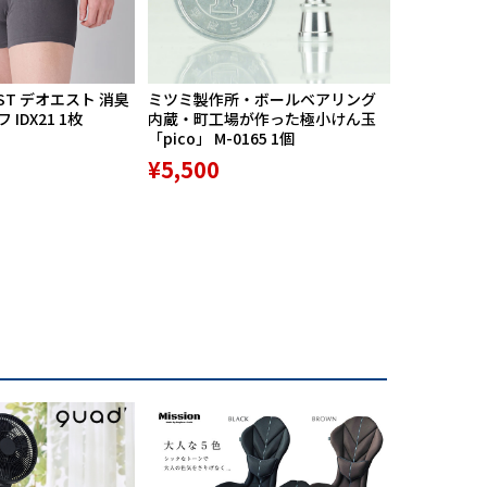
ST デオエスト 消臭
ミツミ製作所・ボールベアリング
【期間限定
IDX21 1枚
内蔵・町工場が作った極小けん玉
中】Mission
「pico」 M-0165 1個
リバースポル
高機能サポ
¥5,500
¥9,800