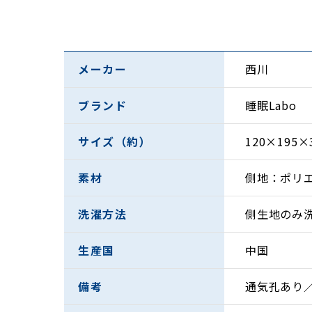
エアホールで蒸れを軽減
寝返りをうつたびに空気が入れ替わり、蒸れに
メーカー
西川
ベッドマットの上に敷くだけで寝心地ア
ブランド
睡眠Labo
手軽に寝心地を変えられる「薄型マット」。
お使いのベッドマットレスや布団の上に敷いて
サイズ（約）
120×195×
その他ポイント
素材
側地：ポリ
・お洗濯OK
洗濯方法
側生地のみ
側生地は洗濯機で丸洗いすることができます。
・持ち運びがラク
生産国
中国
軽くてコンパクト上げ下ろしや持ち運びがラク
備考
通気孔あり