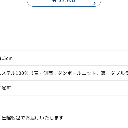
くく快適。
ップ
お使いください。
3.5cm
エステル100％（表・側面：ダンボールニット、裏：ダブル
洗濯可
。
／圧縮梱包でお届けいたします