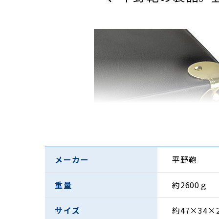
メーカー
平野鞄
商品詳細
重量
約2600ｇ
・底鋲兼用でコーナ
サイズ
約47×34×