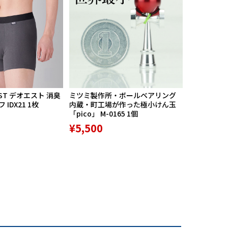
ST デオエスト 消臭
ミツミ製作所・ボールベアリング
【期間限定
IDX21 1枚
内蔵・町工場が作った極小けん玉
中】Mission
「pico」 M-0165 1個
リバースポル
高機能サポ
¥5,500
¥9,800