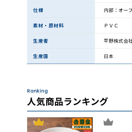
・簡易錠前付き板状
仕様
内部：オー
素材・原材料
ＰＶＣ
生産者
平野株式会
生産国
日本
Ranking
人気商品ランキング
・握りやすい大きめ
1
2