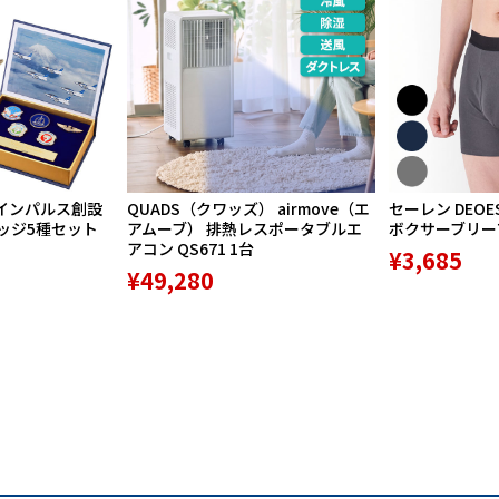
20センチのマチ幅
インパルス創設
QUADS（クワッズ） airmove（エ
セーレン DEOE
バッジ5種セット
アムーブ） 排熱レスポータブルエ
ボクサーブリーフ 
アコン QS671 1台
¥3,685
¥49,280
ケットを装備
対応