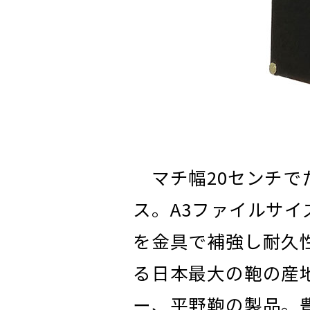
マチ幅20センチで
ス。A3ファイルサ
を金具で補強し耐久
る日本最大の鞄の産
ー、平野鞄の製品。