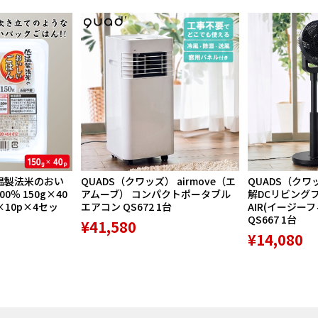
温製法米のおい
QUADS（クワッズ） airmove（エ
QUADS（クワ
％ 150g×40
アムーブ） コンパクトポータブル
解DCリビングファ
×10p×4セッ
エアコン QS672 1台
AIR(イージー
QS667 1台
¥41,580
¥14,080