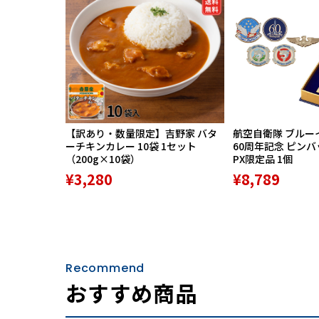
・たっぷり収納できる
【訳あり・数量限定】吉野家 バタ
航空自衛隊 ブルー
ーチキンカレー 10袋 1セット
60周年記念 ピン
（200g×10袋）
PX限定品 1個
¥3,280
¥8,789
Recommend
・内部には仕切りポ
おすすめ商品
・A3ファイルサイズ