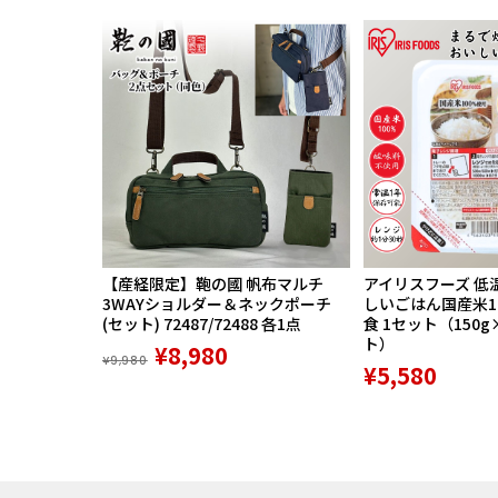
【産経限定】鞄の國 帆布マルチ
アイリスフーズ 低
3WAYショルダー＆ネックポーチ
しいごはん国産米100
(セット) 72487/72488 各1点
食 1セット（150g
ト）
¥8,980
¥9,980
¥5,580