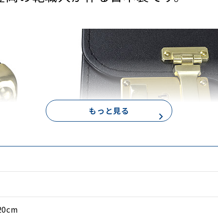
もっと見る
ーを補強
20cm