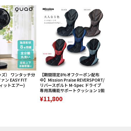
ッズ） ワンタッチ分
【期間限定8%オフクーポン配布
航空自衛隊
ン EASY FIT
中】Mission Praise REVERSPORT/
60周年記念
フィットエアー)
リバースポルト M-Spec ドライブ
PX限定品 1
専用高機能サポートクッション 1個
¥8,789
¥11,800