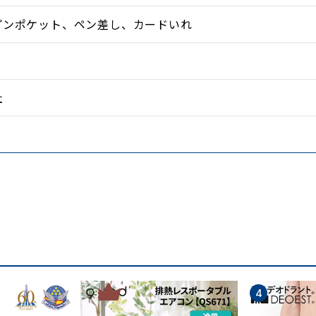
ロック式で開閉が楽
プンポケット、ペン差し、カードいれ
社
のハンドル
3
4