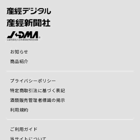
７．花びら慕情
８．雪荒野
９．港子守歌
１０．宵待草
お知らせ
１１．無情の酒
商品紹介
１２．紅い糸
プライバシーポリシー
１３．夾竹桃（きょうちくとう）
特定商取引法に基づく表記
酒類販売管理者標識の掲示
１４．心の襞
利用規約
１５．忘却の雨
ご利用ガイド
１６．最後の恋物語（W/五木ひ
当サイトについて