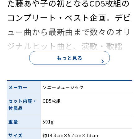
た藤あや子の初となるCD5枚組の
コンプリート・ベスト企画。デビ
ュー曲から最新曲まで数々のオリ
ジナルヒット曲と、演歌・歌謡
もっと見る
曲・ポップスまでこれまで発表さ
れたカバー曲の中から選りすぐり
の名曲を収録。これまでになかっ
メーカー
ソニーミュージック
た藤あや子の魅力を存分に詰め込
セット内容・
CD5枚組
付属品
んだ究極のCD-BOXが登場！
重量
591g
サイズ
約14.3cm×5.7cm×13cm