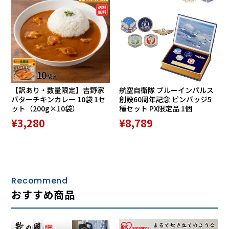
９．おばこ巡礼歌
１０．紅（べに）
１１．うたかたの恋
１２．雪 深深（しんしん）
【訳あり・数量限定】吉野家
航空自衛隊 ブルーインパルス
バターチキンカレー 10袋 1セ
創設60周年記念 ピンバッジ5
１３．薄幸花（はっこうか）
ット（200g×10袋）
種セット PX限定品 1個
¥3,280
¥8,789
１４．女のまごころ
１５．くちづけ
１６．ふたり花
Recommend
おすすめ商品
（収録時間：73'02"）