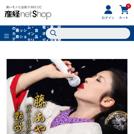
0
フ
全
フ
ァ
グル
ログイン
カート
ホー
家
産
て
新
ァ
ッ
メ・
ム・
電・
書
経
の
着
ッ
シ
食
イン
オー
籍・
新
カ
商
シ
ョ
品・
テ
テリ
ディ
音楽
聞
品
ョ
ン
ドリ
ゴ
ア
オ
社
ン
小
ンク
リ
物