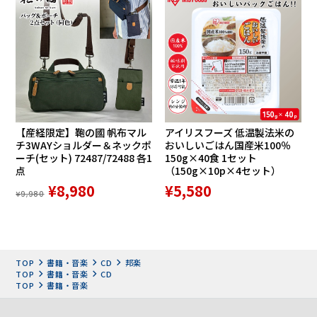
DISC２ オリジナル・ヒット集
②
１．かげろう
２．ふたりの絆
【産経限定】鞄の國 帆布マル
アイリスフーズ 低温製法米の
チ3WAYショルダー＆ネックポ
おいしいごはん国産米100％
３．恋酔酒（こよいざけ）
ーチ(セット) 72487/72488 各1
150g×40食 1セット
点
（150g×10p×4セット）
¥8,980
¥5,580
４．流氷恋唄
¥9,980
５．寄りそい橋
６．曼珠沙華（まんじゅうしゃ
TOP
書籍・音楽
CD
邦楽
TOP
書籍・音楽
CD
か）
TOP
書籍・音楽