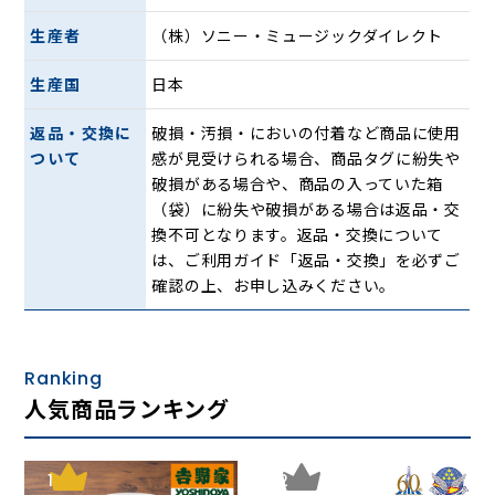
DISC１ オリジナル・ヒット集
生産者
（株）ソニー・ミュージックダイレクト
①
生産国
日本
１．ふたり川
返品・交換に
破損・汚損・においの付着など商品に使用
ついて
感が見受けられる場合、商品タグに紛失や
２．おんな
破損がある場合や、商品の入っていた箱
（袋）に紛失や破損がある場合は返品・交
３．雨夜酒
換不可となります。返品・交換について
は、ご利用ガイド「返品・交換」を必ずご
４．こころ酒
確認の上、お申し込みください。
５．むらさき雨情
６．女泣川（おなきがわ）
Ranking
人気商品ランキング
７．花のワルツ
８．み・れ・ん
1
2