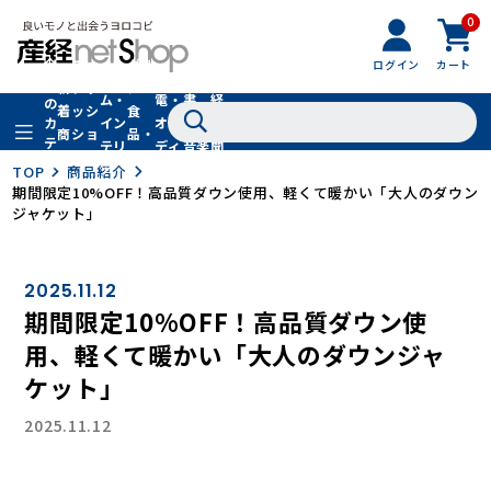
0
フ
全
フ
ァ
グル
ログイン
カート
ホー
家
産
て
新
ァ
ッ
メ・
ム・
電・
書
経
の
着
ッ
シ
食
イン
オー
籍・
新
カ
商
シ
ョ
品・
テ
テリ
ディ
音楽
聞
品
ョ
ン
ドリ
ゴ
ア
オ
社
TOP
商品紹介
ン
小
ンク
リ
期間限定10%OFF！高品質ダウン使用、軽くて暖かい「大人のダウン
物
ジャケット」
2025.11.12
期間限定10%OFF！高品質ダウン使
用、軽くて暖かい「大人のダウンジャ
ケット」
2025.11.12