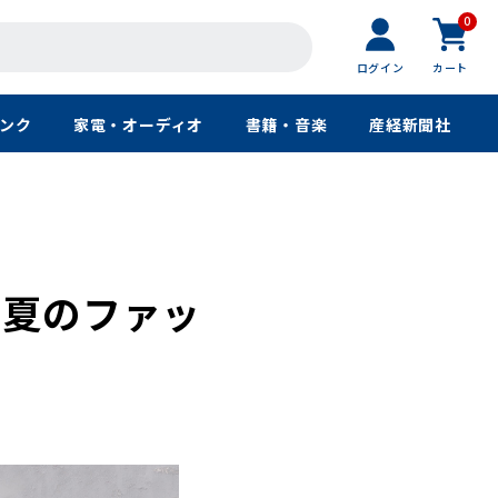
0
ログイン
カート
ンク
家電・オーディオ
書籍・音楽
産経新聞社
る夏のファッ