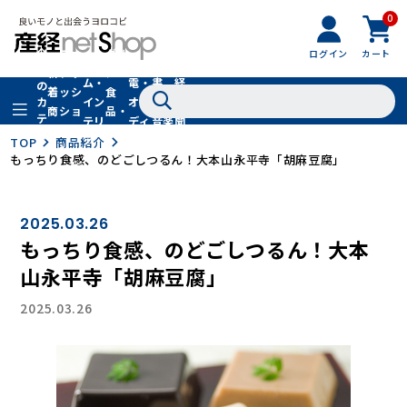
0
フ
全
フ
ァ
グル
ログイン
カート
ホー
家
産
て
新
ァ
ッ
メ・
ム・
電・
書
経
の
着
ッ
シ
食
イン
オー
籍・
新
カ
商
シ
ョ
品・
テ
テリ
ディ
音楽
聞
品
ョ
ン
ドリ
ゴ
ア
オ
社
TOP
商品紹介
ン
小
ンク
リ
もっちり食感、のどごしつるん！大本山永平寺「胡麻豆腐」
物
2025.03.26
もっちり食感、のどごしつるん！大本
山永平寺「胡麻豆腐」
2025.03.26