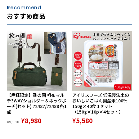
Recommend
おすすめ商品
【産経限定】鞄の國 帆布マル
アイリスフーズ 低温製法米の
チ3WAYショルダー＆ネックポ
おいしいごはん国産米100％
ーチ(セット) 72487/72488 各1
150g×40食 1セット
点
（150g×10p×4セット）
¥8,980
¥5,580
¥9,980