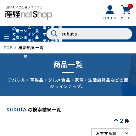
0
フ
全
フ
ァ
グル
ログイン
カート
ホー
家
産
て
新
ァ
ッ
メ・
ム・
電・
書
経
の
着
ッ
シ
食
イン
オー
籍・
新
カ
商
シ
ョ
品・
テ
テリ
ディ
音楽
聞
品
ョ
ン
ドリ
ゴ
ア
オ
社
TOP
検索結果一覧
ン
小
ンク
リ
物
商品一覧
アパレル・革製品・グルメ食品・家電・生活雑貨品などの商
品ラインナップ。
subuta
の検索結果一覧
2
全
件