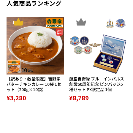
人気商品ランキング
1
2
【訳あり・数量限定】吉野家
航空自衛隊 ブルーインパルス
バターチキンカレー 10袋 1セ
創設60周年記念 ピンバッジ5
ット（200g×10袋）
種セット PX限定品 1個
¥3,280
¥8,789