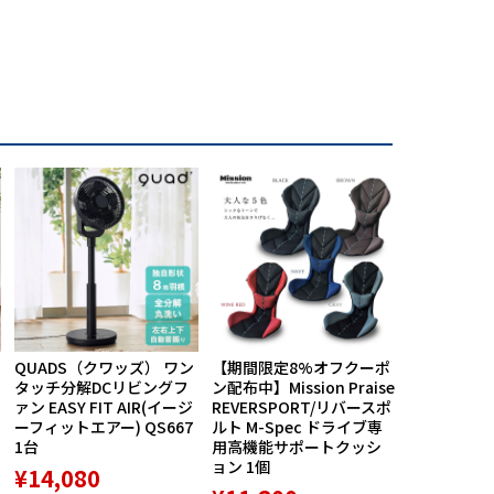
QUADS（クワッズ） ワン
【期間限定8%オフクーポ
航空自衛隊
タッチ分解DCリビングフ
ン配布中】Mission Praise
ルス創設60
ァン EASY FIT AIR(イージ
REVERSPORT/リバースポ
バッジ5種セ
ーフィットエアー) QS667
ルト M-Spec ドライブ専
品 1個
1台
用高機能サポートクッシ
¥8,789
ョン 1個
¥14,080