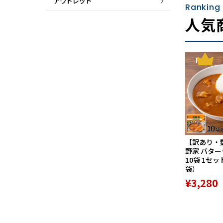
アウトレット
Ranking
人気
1
【訳あり・
野家 バタ
10袋 1セッ
袋）
¥3,280