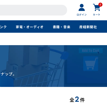
0
ログイン
カート
ンク
家電・オーディオ
書籍・音楽
産経新聞社
ンナップ。
2
全
件