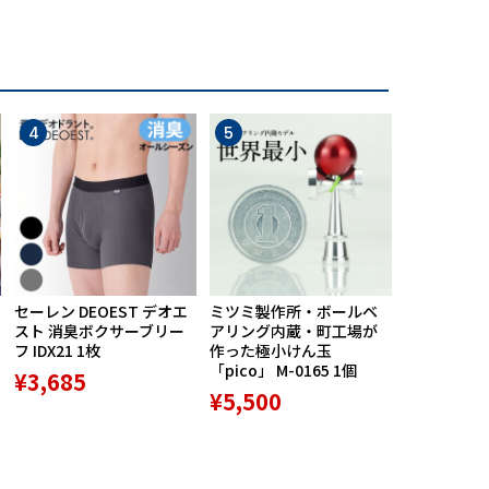
4
5
6
セーレン DEOEST デオエ
ミツミ製作所・ボールベ
【期間限定
スト 消臭ボクサーブリー
アリング内蔵・町工場が
ポン配布中】M
フ IDX21 1枚
作った極小けん玉
Praise RE
「pico」 M-0165 1個
ースポルト R
¥3,685
専用高機能
¥5,500
ション 1個
¥9,800