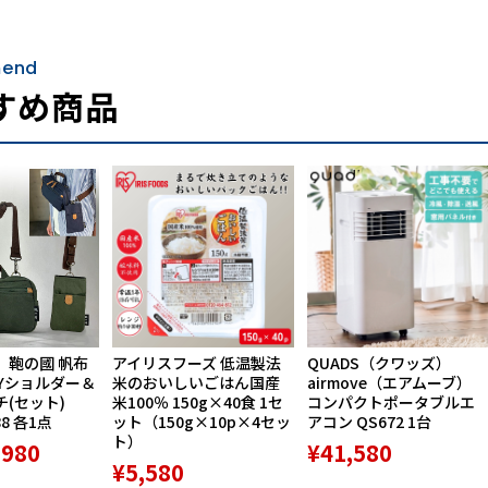
end
すめ商品
】鞄の國 帆布
アイリスフーズ 低温製法
QUADS（クワッズ）
Yショルダー＆
米のおいしいごはん国産
airmove（エアムーブ）
(セット)
米100％ 150g×40食 1セ
コンパクトポータブルエ
88 各1点
ット（150g×10p×4セッ
アコン QS672 1台
ト）
,980
¥41,580
¥5,580