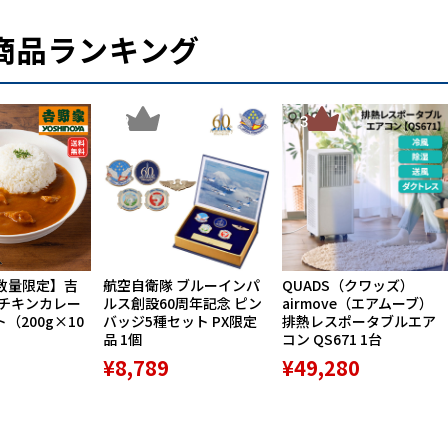
商品ランキング
2
3
数量限定】吉
航空自衛隊 ブルーインパ
QUADS（クワッズ）
ーチキンカレー
ルス創設60周年記念 ピン
airmove（エアムーブ）
ト（200g×10
バッジ5種セット PX限定
排熱レスポータブルエア
品 1個
コン QS671 1台
¥8,789
¥49,280