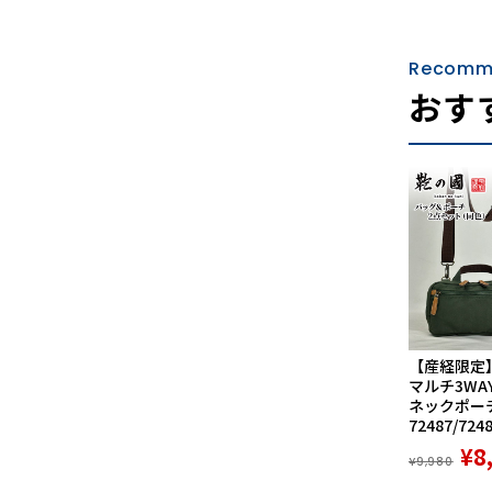
Recomm
おす
【産経限定
マルチ3WA
ネックポーチ
72487/724
¥8
¥9,980