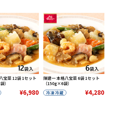
八宝菜 12袋 1セット
陳建一 本格八宝菜 6袋 1セット
2袋）
（150g×6袋）
¥6,980
¥4,280
冷凍冷蔵