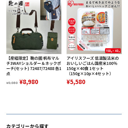
【産経限定】鞄の國 帆布マル
アイリスフーズ 低温製法米の
チ3WAYショルダー＆ネックポ
おいしいごはん国産米100％
ーチ(セット) 72487/72488 各1
150g×40食 1セット
点
（150g×10p×4セット）
¥8,980
¥5,580
¥9,980
カテゴリーから探す