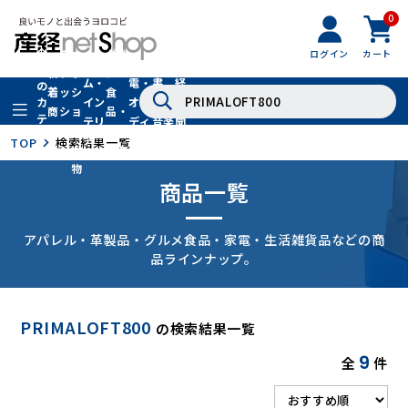
0
フ
全
フ
ァ
グル
ログイン
カート
ホー
家
産
て
新
ァ
ッ
メ・
ム・
電・
書
経
の
着
ッ
シ
食
イン
オー
籍・
新
カ
商
シ
ョ
品・
テ
テリ
ディ
音楽
聞
品
ョ
ン
ドリ
ゴ
ア
オ
社
TOP
検索結果一覧
ン
小
ンク
リ
物
商品一覧
アパレル・革製品・グルメ食品・家電・生活雑貨品などの商
品ラインナップ。
PRIMALOFT800
の検索結果一覧
9
全
件