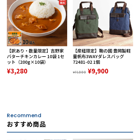
【訳あり・数量限定】吉野家
【産経限定】鞄の國 豊岡製軽
バターチキンカレー 10袋 1セ
量帆布3WAYダレスバッグ
ット（200g×10袋）
72481-02 1個
¥3,280
¥9,900
¥11,000
Recommend
おすすめ商品