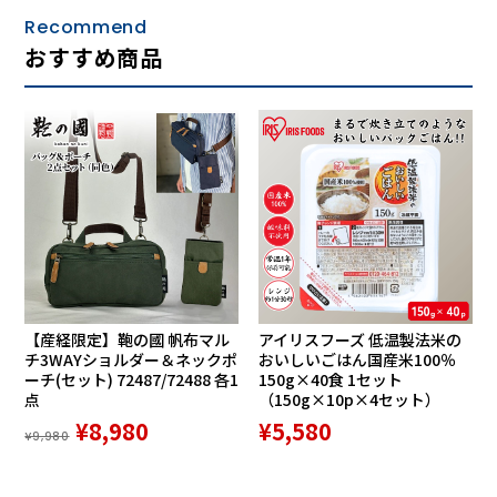
Recommend
おすすめ商品
【産経限定】鞄の國 帆布マル
アイリスフーズ 低温製法米の
チ3WAYショルダー＆ネックポ
おいしいごはん国産米100％
ーチ(セット) 72487/72488 各1
150g×40食 1セット
点
（150g×10p×4セット）
¥8,980
¥5,580
¥9,980