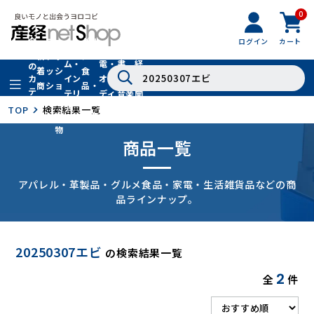
0
フ
全
フ
ァ
グル
ログイン
カート
ホー
家
産
て
新
ァ
ッ
メ・
ム・
電・
書
経
の
着
ッ
シ
食
イン
オー
籍・
新
カ
商
シ
ョ
品・
テ
テリ
ディ
音楽
聞
品
ョ
ン
ドリ
ゴ
ア
オ
社
TOP
検索結果一覧
ン
小
ンク
リ
物
商品一覧
アパレル・革製品・グルメ食品・家電・生活雑貨品などの商
品ラインナップ。
20250307エビ
の検索結果一覧
2
全
件