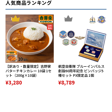
人気商品ランキング
1
2
【訳あり・数量限定】吉野家
航空自衛隊 ブルーインパルス
バターチキンカレー 10袋 1セ
創設60周年記念 ピンバッジ5
ット（200g×10袋）
種セット PX限定品 1個
¥3,280
¥8,789