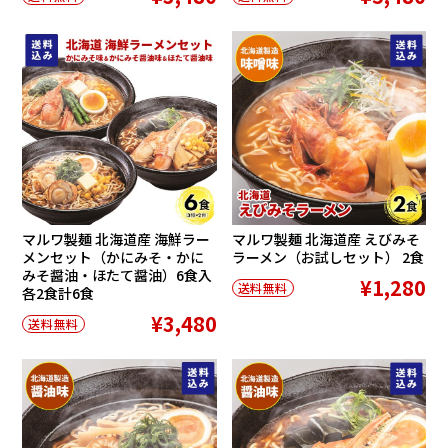
マルワ製麺 北海道産 海鮮ラー
マルワ製麺 北海道産 えびみそ
メンセット（かにみそ・かに
ラーメン（お試しセット） 2食
みそ醤油・ほたて醤油）6食入
¥1,280
送料無料
各2食計6食
¥3,480
送料無料