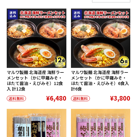
マルワ製麺 北海道産 海鮮ラー
マルワ製麺 北海道産 海鮮ラー
メンセット（かに甲羅みそ・
メンセット（かに甲羅みそ・
ほたて醤油・えびみそ）12食
ほたて醤油・えびみそ）6食入
入 計12食
計6食
¥6,480
¥3,800
送料無料
送料無料