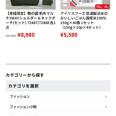
【産経限定】鞄の國 帆布マル
アイリスフーズ 低温製法米の
チ3WAYショルダー＆ネックポ
おいしいごはん国産米100％
ーチ(セット) 72487/72488 各1
150g×40食 1セット
点
（150g×10p×4セット）
¥8,980
¥5,580
¥9,980
カテゴリーから探す
カテゴリを選択
ファッション
ファッション小物