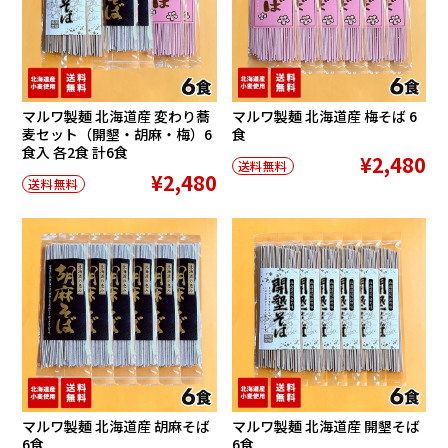
マルワ製麺 北海道産 変わり蕎
マルワ製麺 北海道産 梅そば 6
麦セット（開墾・胡麻・梅）6
食
食入 各2食 計6食
¥2,480
送料無料
¥2,480
送料無料
マルワ製麺 北海道産 胡麻そば
マルワ製麺 北海道産 開墾そば
6食
6食