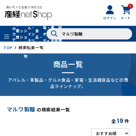
0
フ
全
フ
ァ
グル
ログイン
カート
ホー
家
産
て
新
ァ
ッ
メ・
ム・
電・
書
経
の
着
ッ
シ
食
イン
オー
籍・
新
カ
商
シ
ョ
品・
テ
テリ
ディ
音楽
聞
品
ョ
ン
ドリ
ゴ
ア
オ
社
TOP
検索結果一覧
ン
小
ンク
リ
物
商品一覧
アパレル・革製品・グルメ食品・家電・生活雑貨品などの商
品ラインナップ。
マルワ製麺
の検索結果一覧
19
全
件