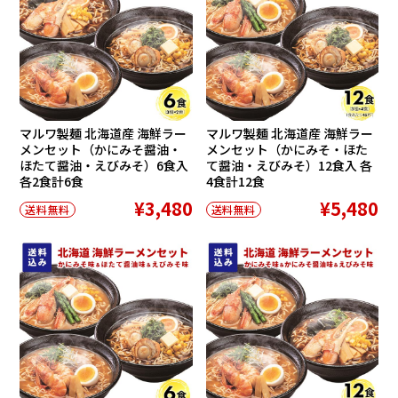
マルワ製麺 北海道産 海鮮ラー
マルワ製麺 北海道産 海鮮ラー
メンセット（かにみそ醤油・
メンセット（かにみそ・ほた
ほたて醤油・えびみそ）6食入
て醤油・えびみそ）12食入 各
各2食計6食
4食計12食
¥3,480
¥5,480
送料無料
送料無料