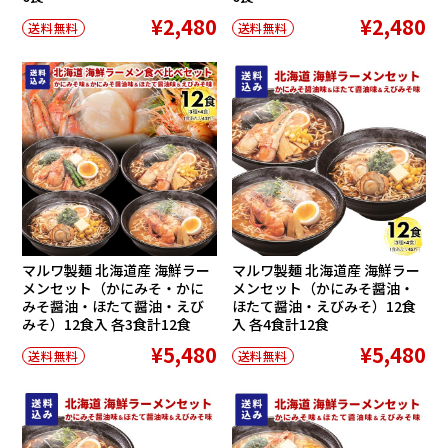
¥2,480
¥2,480
送料無料
送料無料
マルワ製麺 北海道産 海鮮ラー
マルワ製麺 北海道産 海鮮ラー
メンセット（かにみそ・かに
メンセット（かにみそ醤油・
みそ醤油・ほたて醤油・えび
ほたて醤油・えびみそ）12食
みそ）12食入 各3食計12食
入 各4食計12食
¥5,480
¥5,480
送料無料
送料無料