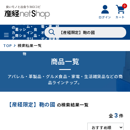
0
フ
全
フ
ァ
グル
ログイン
カート
ホー
家
産
て
新
ァ
ッ
メ・
ム・
電・
書
経
の
着
ッ
シ
食
イン
オー
籍・
新
カ
商
シ
ョ
品・
テ
テリ
ディ
音楽
聞
品
ョ
ン
ドリ
ゴ
ア
オ
社
TOP
検索結果一覧
ン
小
ンク
リ
物
商品一覧
アパレル・革製品・グルメ食品・家電・生活雑貨品などの商
品ラインナップ。
【産経限定】鞄の國
の検索結果一覧
3
全
件