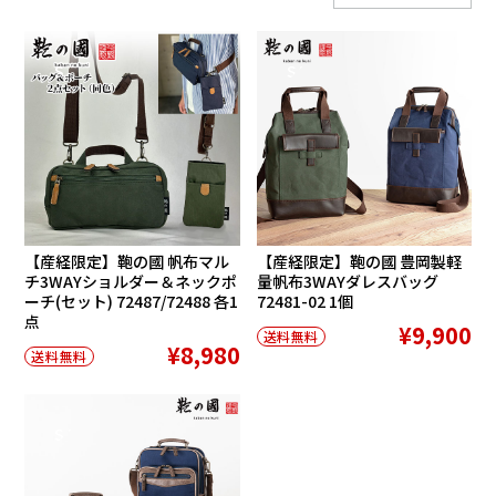
SALE
SALE
【産経限定】鞄の國 帆布マル
【産経限定】鞄の國 豊岡製軽
チ3WAYショルダー＆ネックポ
量帆布3WAYダレスバッグ
ーチ(セット) 72487/72488 各1
72481-02 1個
点
¥9,900
送料無料
¥8,980
送料無料
SALE