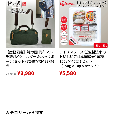
【産経限定】鞄の國 帆布マル
アイリスフーズ 低温製法米の
チ3WAYショルダー＆ネックポ
おいしいごはん国産米100％
ーチ(セット) 72487/72488 各1
150g×40食 1セット
点
（150g×10p×4セット）
¥8,980
¥5,580
¥9,980
カテゴリーから探す