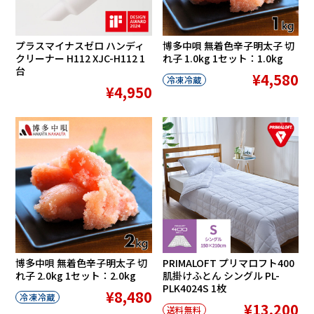
プラスマイナスゼロ ハンディ
博多中唄 無着色辛子明太子 切
クリーナー H112 XJC-H112 1
れ子 1.0kg 1セット：1.0kg
台
¥4,580
冷凍冷蔵
¥4,950
博多中唄 無着色辛子明太子 切
PRIMALOFT プリマロフト400
れ子 2.0kg 1セット：2.0kg
肌掛けふとん シングル PL-
PLK4024S 1枚
¥8,480
冷凍冷蔵
¥13,200
送料無料