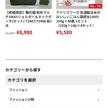
【産経限定】鞄の國 帆布マル
アイリスフーズ 低温製法米の
チ3WAYショルダー＆ネックポ
おいしいごはん国産米100％
ーチ(セット) 72487/72488 各1
150g×40食 1セット
点
（150g×10p×4セット）
¥8,980
¥5,580
¥9,980
カテゴリーから探す
カテゴリを選択
ファッション
ファッション小物