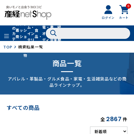
0
フ
全
フ
ァ
グル
ログイン
カート
ホー
家
産
て
新
ァ
ッ
メ・
ム・
電・
書
経
の
着
ッ
シ
食
イン
オー
籍・
新
カ
商
シ
ョ
品・
テ
テリ
ディ
音楽
聞
品
ョ
ン
ドリ
ゴ
ア
オ
社
TOP
検索結果一覧
ン
小
ンク
リ
物
商品一覧
アパレル・革製品・グルメ食品・家電・生活雑貨品などの商
品ラインナップ。
すべての商品
2867
全
件