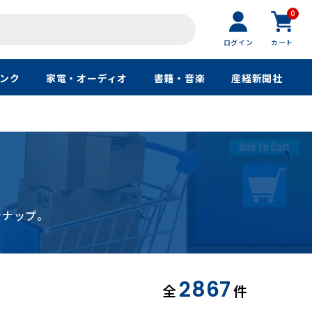
0
ログイン
カート
ンク
家電・オーディオ
書籍・音楽
産経新聞社
ンナップ。
2867
全
件