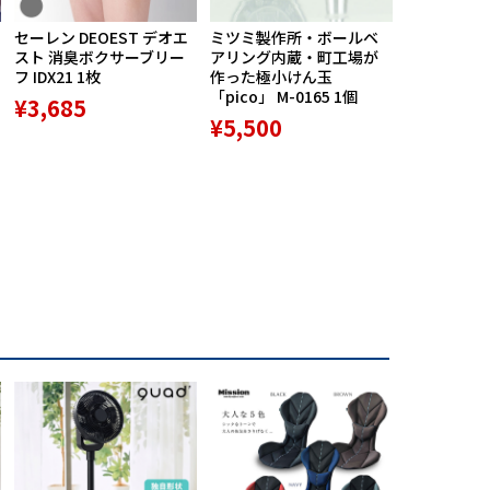
セーレン DEOEST デオエ
ミツミ製作所・ボールベ
【期間限定
スト 消臭ボクサーブリー
アリング内蔵・町工場が
ポン配布中】M
フ IDX21 1枚
作った極小けん玉
Praise RE
「pico」 M-0165 1個
ースポルト R
¥3,685
専用高機能
¥5,500
ション 1個
¥9,800