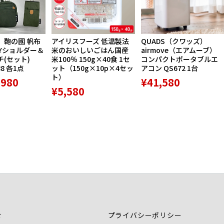
】鞄の國 帆布
アイリスフーズ 低温製法
QUADS（クワッズ）
Yショルダー＆
米のおいしいごはん国産
airmove（エアムーブ）
(セット)
米100％ 150g×40食 1セ
コンパクトポータブルエ
88 各1点
ット（150g×10p×4セッ
アコン QS672 1台
ト）
,980
¥41,580
¥5,580
せ
プライバシーポリシー