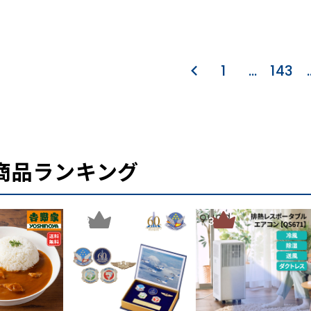
1
…
143
商品ランキング
2
3