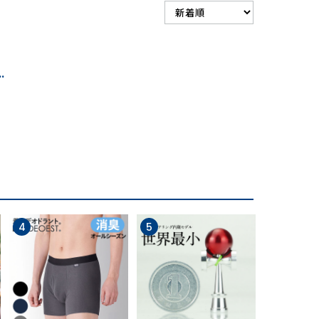
…
4
5
6