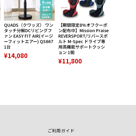
QUADS（クワッズ） ワン
【期間限定8%オフクーポ
航空自衛隊
タッチ分解DCリビングフ
ン配布中】Mission Praise
ルス創設60
ァン EASY FIT AIR(イージ
REVERSPORT/リバースポ
バッジ5種セ
ーフィットエアー) QS667
ルト M-Spec ドライブ専
品 1個
1台
用高機能サポートクッシ
¥8,789
ョン 1個
¥14,080
¥11,800
ご利用ガイド