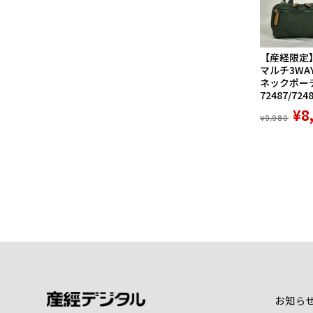
【産経限定
マルチ3WA
ネックポーチ
72487/724
¥8
¥9,980
お知ら