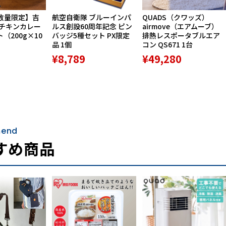
数量限定】吉
航空自衛隊 ブルーインパ
QUADS（クワッズ）
ーチキンカレー
ルス創設60周年記念 ピン
airmove（エアムーブ）
ト（200g×10
バッジ5種セット PX限定
排熱レスポータブルエア
品 1個
コン QS671 1台
¥8,789
¥49,280
end
すめ商品