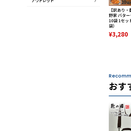
アウトレット
【訳あり・
野家 バタ
10袋 1セッ
袋）
¥3,280
Recomm
おす