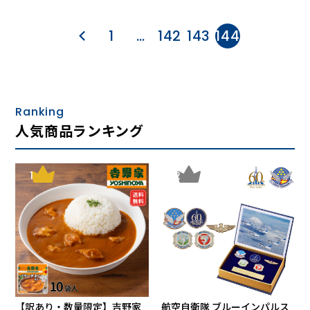
1
…
142
143
144
Ranking
人気商品ランキング
1
2
【訳あり・数量限定】吉野家
航空自衛隊 ブルーインパルス