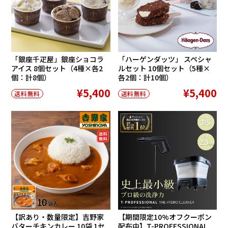
「銀座千疋屋」銀座ショコラ
「ハーゲンダッツ」 スペシャ
アイス 8個セット（4種×各2
ルセット 10個セット（5種×
個：計8個）
各2個：計10個）
¥5,400
¥5,400
送料無料
送料無料
【訳あり・数量限定】吉野家
【期間限定10%オフクーポン
バターチキンカレー 10袋 1セ
配布中】T-PROFESSIONAL