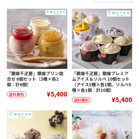
「銀座千疋屋」銀座プリン詰
「銀座千疋屋」銀座プレミア
合せ 6個セット（3種×各2
ムアイス＆ソルベ 10個セット
個：計6個）
（アイス5種×各1個、ソルベ5
種×各1個：計10個）
¥5,400
送料無料
¥5,400
送料無料