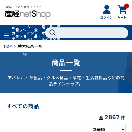
0
フ
全
フ
ァ
グル
ログイン
カート
ホー
家
産
て
新
ァ
ッ
メ・
ム・
電・
書
経
の
着
ッ
シ
食
イン
オー
籍・
新
カ
商
シ
ョ
品・
テ
テリ
ディ
音楽
聞
品
ョ
ン
ドリ
ゴ
ア
オ
社
TOP
検索結果一覧
ン
小
ンク
リ
物
商品一覧
アパレル・革製品・グルメ食品・家電・生活雑貨品などの商
品ラインナップ。
すべての商品
2867
全
件