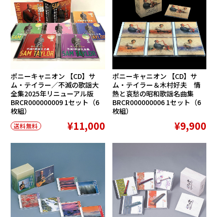
ポニーキャニオン 【CD】サ
ポニーキャニオン 【CD】サ
ム・テイラー／不滅の歌謡大
ム・テイラー＆木村好夫 情
全集2025年リニューアル版
熱と哀愁の昭和歌謡名曲集
BRCR000000009 1セット（6
BRCR000000006 1セット（6
枚組）
枚組）
¥11,000
¥9,900
送料無料