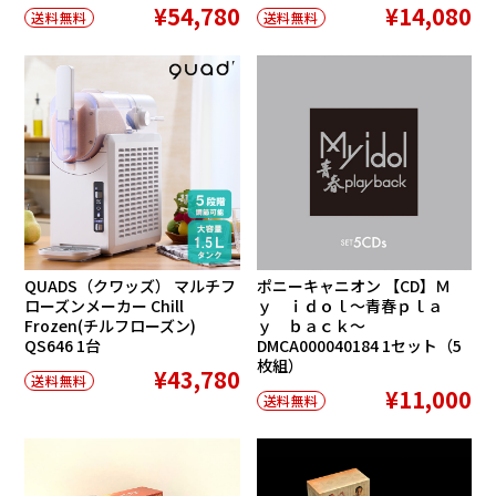
¥54,780
¥14,080
送料無料
送料無料
QUADS（クワッズ） マルチフ
ポニーキャニオン 【CD】Ｍ
ローズンメーカー Chill
ｙ ｉｄｏｌ〜青春ｐｌａ
Frozen(チルフローズン)
ｙ ｂａｃｋ〜
QS646 1台
DMCA000040184 1セット（5
枚組）
¥43,780
送料無料
¥11,000
送料無料