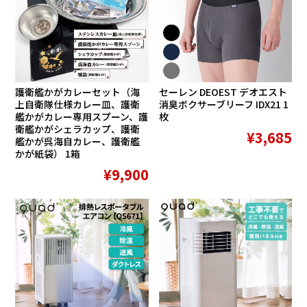
護衛艦かがカレーセット（海
セーレン DEOEST デオエスト
上自衛隊仕様カレー皿、護衛
消臭ボクサーブリーフ IDX21 1
艦かがカレー専用スプーン、護
枚
衛艦かがシェラカップ、護衛
¥3,685
艦かが呉海自カレー、護衛艦
かが紙袋） 1箱
¥9,900