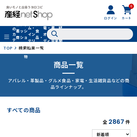
0
フ
全
フ
ァ
グル
ログイン
カート
ホー
家
産
て
新
ァ
ッ
メ・
ム・
電・
書
経
の
着
ッ
シ
食
イン
オー
籍・
新
カ
商
シ
ョ
品・
テ
テリ
ディ
音楽
聞
品
ョ
ン
ドリ
ゴ
ア
オ
社
TOP
検索結果一覧
ン
小
ンク
リ
物
商品一覧
アパレル・革製品・グルメ食品・家電・生活雑貨品などの商
品ラインナップ。
すべての商品
2867
全
件