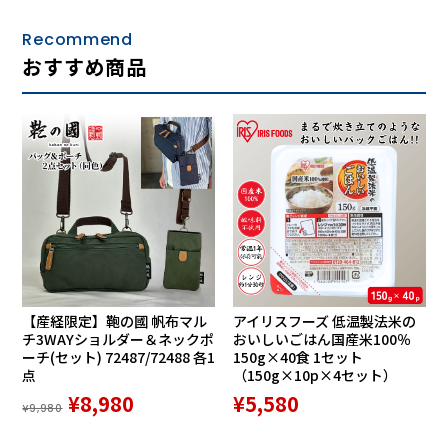
Recommend
おすすめ商品
【産経限定】鞄の國 帆布マル
アイリスフーズ 低温製法米の
チ3WAYショルダー＆ネックポ
おいしいごはん国産米100％
ーチ(セット) 72487/72488 各1
150g×40食 1セット
点
（150g×10p×4セット）
¥8,980
¥5,580
¥9,980