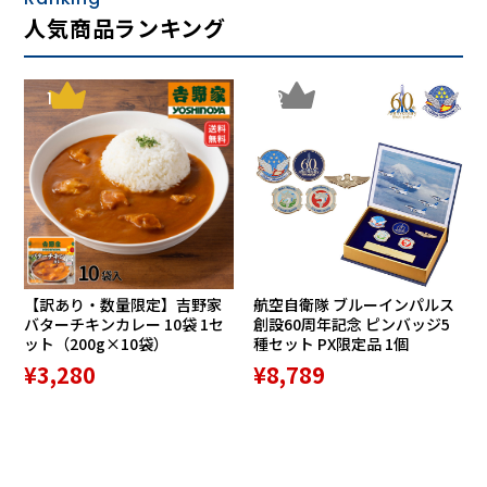
人気商品ランキング
1
2
【訳あり・数量限定】吉野家
航空自衛隊 ブルーインパルス
バターチキンカレー 10袋 1セ
創設60周年記念 ピンバッジ5
ット（200g×10袋）
種セット PX限定品 1個
¥3,280
¥8,789