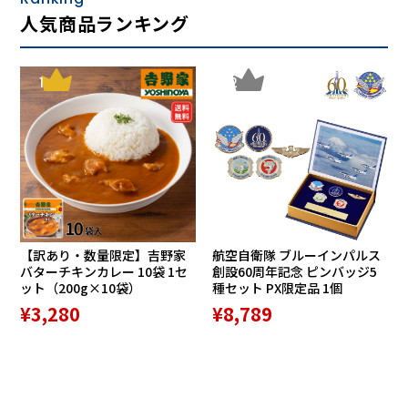
人気商品ランキング
1
2
【訳あり・数量限定】吉野家
航空自衛隊 ブルーインパルス
バターチキンカレー 10袋 1セ
創設60周年記念 ピンバッジ5
ット（200g×10袋）
種セット PX限定品 1個
¥3,280
¥8,789