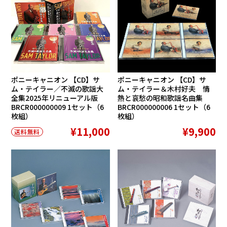
ポニーキャニオン 【CD】サ
ポニーキャニオン 【CD】サ
ム・テイラー／不滅の歌謡大
ム・テイラー＆木村好夫 情
全集2025年リニューアル版
熱と哀愁の昭和歌謡名曲集
BRCR000000009 1セット（6
BRCR000000006 1セット（6
枚組）
枚組）
¥11,000
¥9,900
送料無料