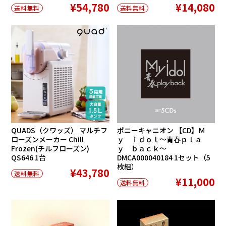
¥54,780
¥14,080
送料無料
送料無料
QUADS（クワッズ） マルチフ
ポニーキャニオン 【CD】Ｍ
ローズンメーカー Chill
ｙ ｉｄｏｌ〜青春ｐｌａ
Frozen(チルフローズン)
ｙ ｂａｃｋ〜
QS646 1台
DMCA000040184 1セット（5
枚組）
¥43,780
送料無料
¥11,000
送料無料