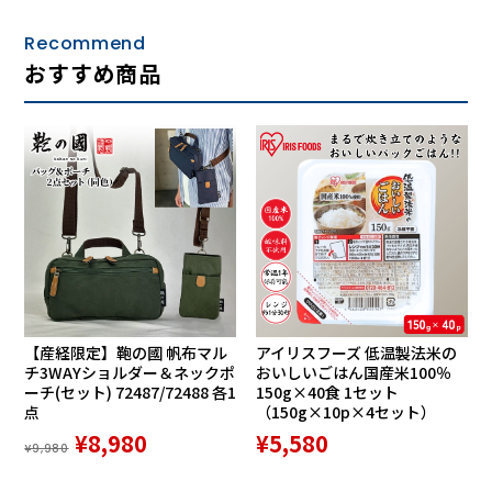
Recommend
おすすめ商品
【産経限定】鞄の國 帆布マル
アイリスフーズ 低温製法米の
チ3WAYショルダー＆ネックポ
おいしいごはん国産米100％
ーチ(セット) 72487/72488 各1
150g×40食 1セット
点
（150g×10p×4セット）
¥8,980
¥5,580
¥9,980