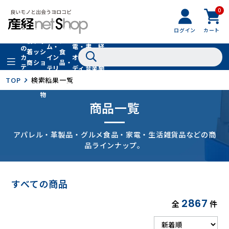
0
フ
全
フ
ァ
グル
ログイン
カート
ホー
家
産
て
新
ァ
ッ
メ・
ム・
電・
書
経
の
着
ッ
シ
食
イン
オー
籍・
新
カ
商
シ
ョ
品・
テ
テリ
ディ
音楽
聞
品
ョ
ン
ドリ
ゴ
ア
オ
社
TOP
検索結果一覧
ン
小
ンク
リ
物
商品一覧
アパレル・革製品・グルメ食品・家電・生活雑貨品などの商
品ラインナップ。
すべての商品
2867
全
件