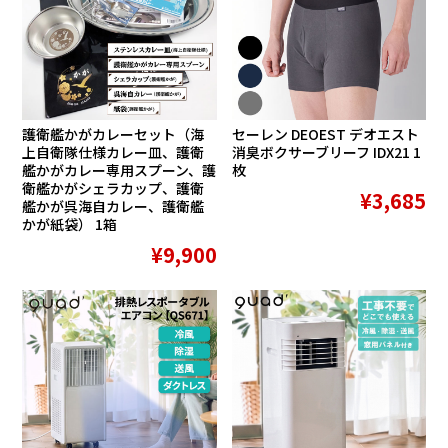
護衛艦かがカレーセット（海
セーレン DEOEST デオエスト
上自衛隊仕様カレー皿、護衛
消臭ボクサーブリーフ IDX21 1
艦かがカレー専用スプーン、護
枚
衛艦かがシェラカップ、護衛
¥3,685
艦かが呉海自カレー、護衛艦
かが紙袋） 1箱
¥9,900