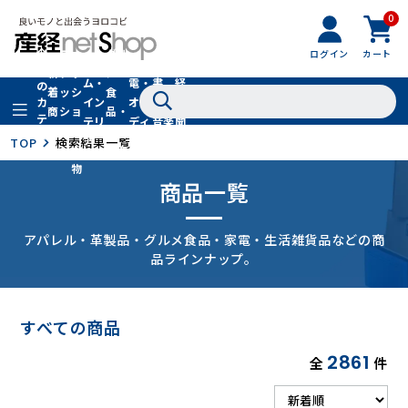
0
フ
全
フ
ァ
グル
ログイン
カート
ホー
家
産
て
新
ァ
ッ
メ・
ム・
電・
書
経
の
着
ッ
シ
食
イン
オー
籍・
新
カ
商
シ
ョ
品・
テ
テリ
ディ
音楽
聞
品
ョ
ン
ドリ
ゴ
ア
オ
社
TOP
検索結果一覧
ン
小
ンク
リ
物
商品一覧
アパレル・革製品・グルメ食品・家電・生活雑貨品などの商
品ラインナップ。
すべての商品
2861
全
件