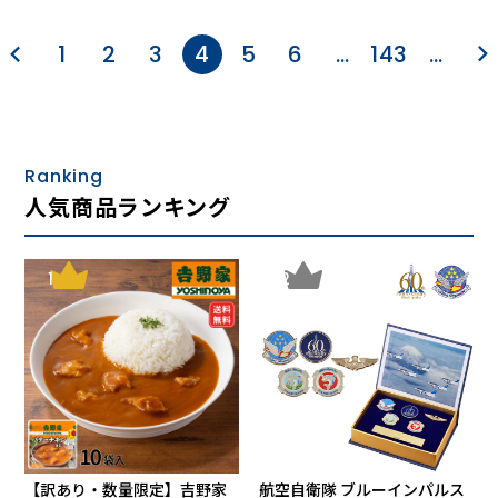
1
2
3
4
5
6
…
143
…
Ranking
人気商品ランキング
1
2
【訳あり・数量限定】吉野家
航空自衛隊 ブルーインパルス