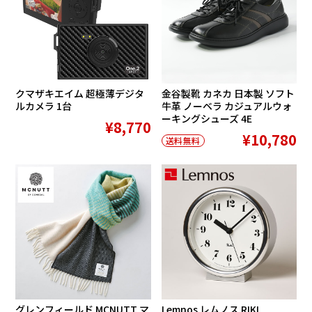
クマザキエイム 超極薄デジタ
金谷製靴 カネカ 日本製 ソフト
ルカメラ 1台
牛革 ノーベラ カジュアルウォ
ーキングシューズ 4E
¥8,770
¥10,780
送料無料
グレンフィールド MCNUTT マ
Lemnos レムノス RIKI