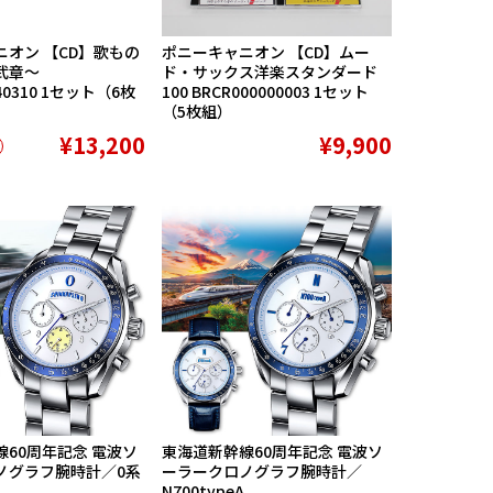
オン 【CD】歌もの
ポニーキャニオン 【CD】ムー
弐章〜
ド・サックス洋楽スタンダード
40310 1セット（6枚
100 BRCR000000003 1セット
（5枚組）
¥13,200
¥9,900
60周年記念 電波ソ
東海道新幹線60周年記念 電波ソ
ノグラフ腕時計／0系
ーラークロノグラフ腕時計／
N700typeA