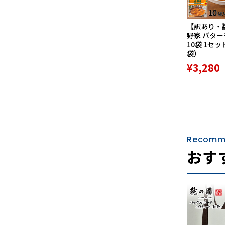
【訳あり・
野家 バタ
10袋 1セッ
袋）
¥3,280
Recomm
おす