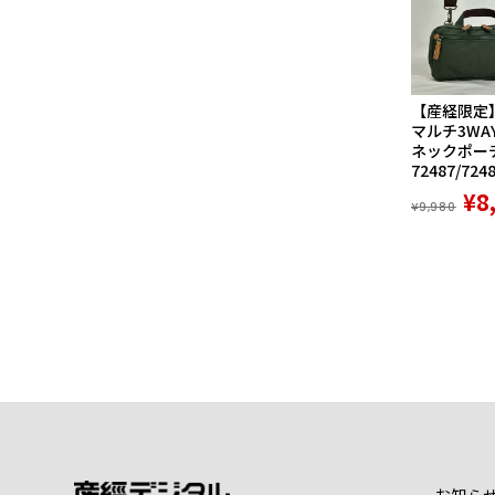
【産経限定
マルチ3WA
ネックポーチ
72487/724
¥8
¥9,980
お知ら