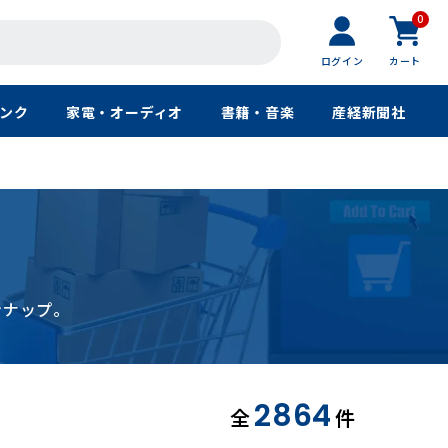
0
ログイン
カート
ンク
家電・オーディオ
書籍・音楽
産経新聞社
ンナップ。
2864
全
件