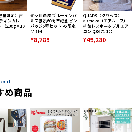
数量限定】吉
航空自衛隊 ブルーインパ
QUADS（クワッズ）
ーチキンカレー
ルス創設60周年記念 ピン
airmove（エアムーブ）
ト（200g×10
バッジ5種セット PX限定
排熱レスポータブルエア
品 1個
コン QS671 1台
¥8,789
¥49,280
end
すめ商品