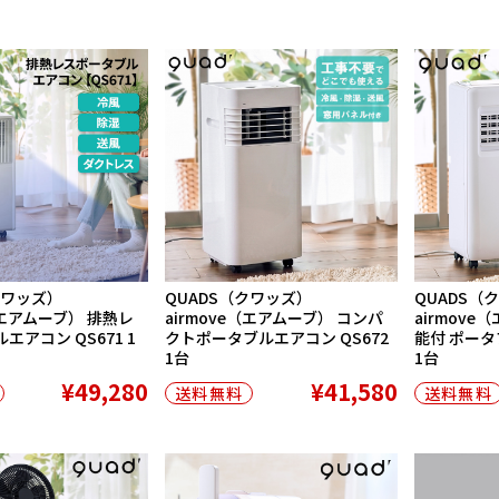
クワッズ）
QUADS（クワッズ）
QUADS（
e（エアムーブ） 排熱レ
airmove（エアムーブ） コンパ
airmove
エアコン QS671 1
クトポータブルエアコン QS672
能付 ポータ
1台
1台
¥49,280
¥41,580
送料無料
送料無料