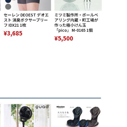
セーレン DEOEST デオエ
ミツミ製作所・ボールベ
【期間限定
スト 消臭ボクサーブリー
アリング内蔵・町工場が
ポン配布中】M
フ IDX21 1枚
作った極小けん玉
Praise RE
「pico」 M-0165 1個
ースポルト R
¥3,685
専用高機能
¥5,500
ション 1個
¥9,800