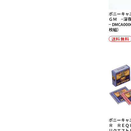
ポニーキャ
ＧＭ −深
− DMCA00
枚組）
送料無料
ポニーキャ
Ｒ ＲＥＱ
リクエスト DM