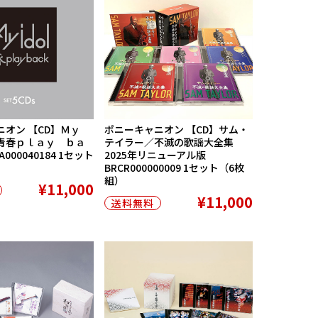
ニオン 【CD】Ｍｙ
ポニーキャニオン 【CD】サム・
青春ｐｌａｙ ｂａ
テイラー／不滅の歌謡大全集
000040184 1セット
2025年リニューアル版
BRCR000000009 1セット（6枚
組）
¥11,000
¥11,000
送料無料