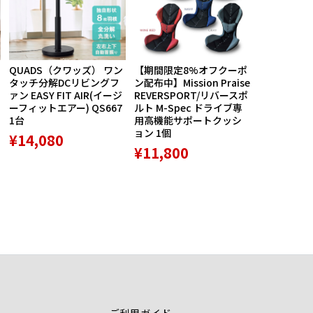
QUADS（クワッズ） ワン
【期間限定8%オフクーポ
航空自衛隊
タッチ分解DCリビングフ
ン配布中】Mission Praise
ルス創設60
ァン EASY FIT AIR(イージ
REVERSPORT/リバースポ
バッジ5種セ
ーフィットエアー) QS667
ルト M-Spec ドライブ専
品 1個
1台
用高機能サポートクッシ
¥8,789
ョン 1個
¥14,080
¥11,800
ご利用ガイド