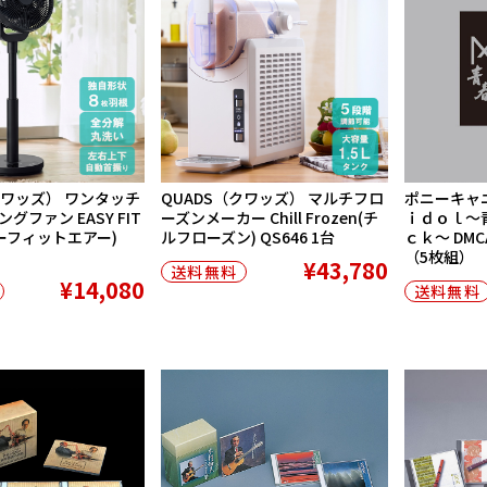
クワッズ） ワンタッチ
QUADS（クワッズ） マルチフロ
ポニーキャ
グファン EASY FIT
ーズンメーカー Chill Frozen(チ
ｉｄｏｌ〜
ジーフィットエアー)
ルフローズン) QS646 1台
ｃｋ〜 DMCA
（5枚組）
¥43,780
送料無料
¥14,080
送料無料