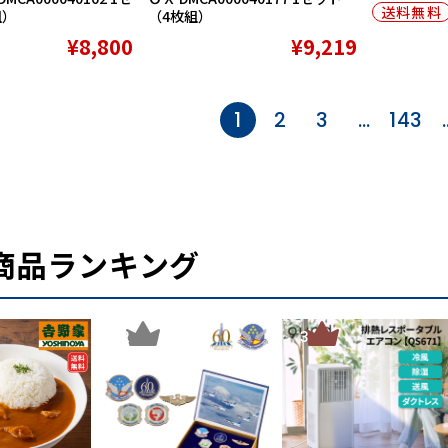
送料無料
組）
（4枚組）
¥8,800
¥9,219
1
2
3
…
143
商品ランキング
2
3