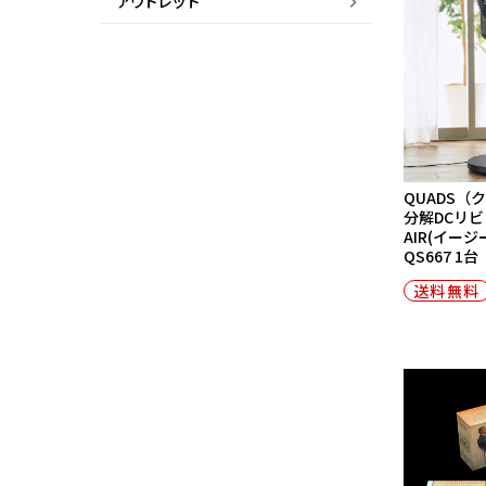
アウトレット
QUADS（
分解DCリビン
AIR(イー
QS667 1台
送料無料