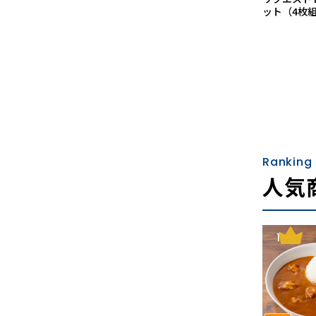
ット（4枚
Ranking
人気
1