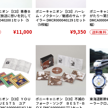
ニオン 【CD】青春Ｂ
ポニーキャニオン 【CD】ハーレ
ポニーキャニ
夜放送に想いを託して
ム・ノクターン／魅惑のサム・テ
がたり〜第
0040200 1セット（5
イラー DMCR000040129 1セット
DMCA0000
（5枚組）
組）
¥11,000
¥9,350
送料無料
ニオン 【CD】ＹＯＵ
ポニーキャニオン 【CD】不滅の
東海道新幹線
ＵＥＳＴＳ ユア
フォーク・ソング ＢＥＳＴ−Ｂ
ーラークロ
CA000040162 1セ
ＯＸ DMCA000040177 1セット