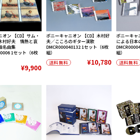
ニオン 【CD】サム・
ポニーキャニオン 【CD】木村好
ポニーキャニ
木村好夫 情熱と哀
夫／こころのギター演歌
による日本の
謡名曲集
DMCR000040132 1セット（6枚
DMCR0000
00006 1セット（6枚
組）
組）
¥10,780
送料無料
送料無料
¥9,900