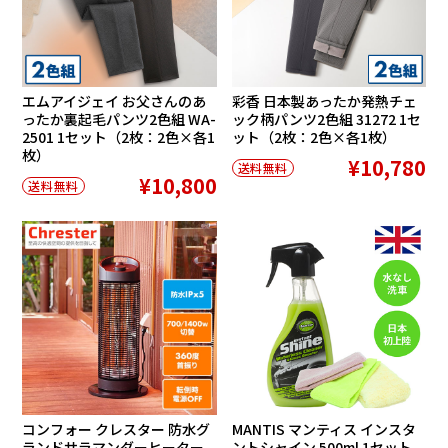
エムアイジェイ お父さんのあ
彩香 日本製あったか発熱チェ
ったか裏起毛パンツ2色組 WA-
ック柄パンツ2色組 31272 1セ
2501 1セット（2枚：2色×各1
ット（2枚：2色×各1枚）
枚）
¥10,780
送料無料
¥10,800
送料無料
コンフォー クレスター 防水グ
MANTIS マンティス インスタ
ランドサラマンダーヒーター
ントシャイン 500ml 1セット