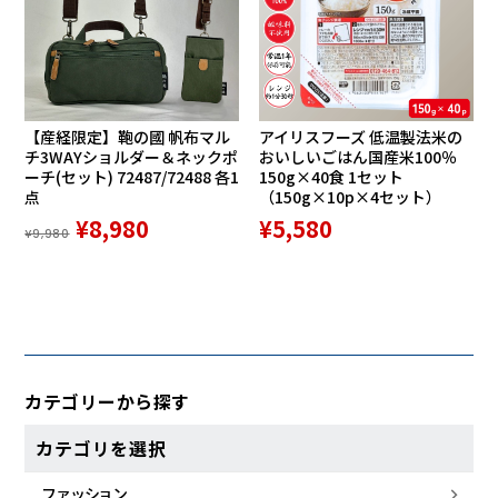
【産経限定】鞄の國 帆布マル
アイリスフーズ 低温製法米の
チ3WAYショルダー＆ネックポ
おいしいごはん国産米100％
ーチ(セット) 72487/72488 各1
150g×40食 1セット
点
（150g×10p×4セット）
¥8,980
¥5,580
¥9,980
カテゴリーから探す
カテゴリを選択
ファッション