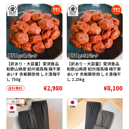
【訳あり・大容量】愛須食品
【訳あり・大容量】愛須食品
和歌山県産 紀州南高梅 梅干家
和歌山県産 紀州南高梅 梅干家
あいす 赤紫蘇使用 しそ漬梅干
あいす 赤紫蘇使用 しそ漬梅干
し 750g
し 2.25kg
¥2,980
¥8,100
送料無料