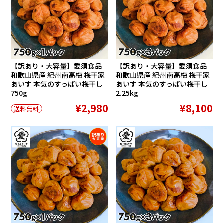
【訳あり・大容量】愛須食品
【訳あり・大容量】愛須食品
和歌山県産 紀州南高梅 梅干家
和歌山県産 紀州南高梅 梅干家
あいす 本気のすっぱい梅干し
あいす 本気のすっぱい梅干し
750g
2.25kg
¥2,980
¥8,100
送料無料