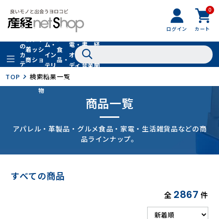
0
フ
全
フ
ァ
グル
ログイン
カート
ホー
家
産
て
新
ァ
ッ
メ・
ム・
電・
書
経
の
着
ッ
シ
食
イン
オー
籍・
新
カ
商
シ
ョ
品・
テ
テリ
ディ
音楽
聞
品
ョ
ン
ドリ
ゴ
ア
オ
社
TOP
検索結果一覧
ン
小
ンク
リ
物
商品一覧
アパレル・革製品・グルメ食品・家電・生活雑貨品などの商
品ラインナップ。
すべての商品
2867
全
件