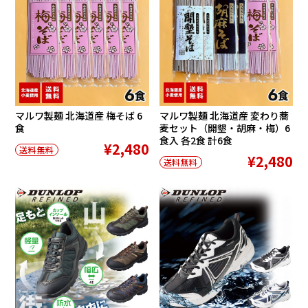
マルワ製麺 北海道産 梅そば 6
マルワ製麺 北海道産 変わり蕎
食
麦セット（開墾・胡麻・梅）6
食入 各2食 計6食
¥2,480
送料無料
¥2,480
送料無料