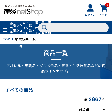
0
フ
全
フ
ァ
グル
ログイン
カート
ホー
家
産
て
新
ァ
ッ
メ・
ム・
電・
書
経
の
着
ッ
シ
食
イン
オー
籍・
新
カ
商
シ
ョ
品・
テ
テリ
ディ
音楽
聞
品
ョ
ン
ドリ
ゴ
ア
オ
社
TOP
検索結果一覧
ン
小
ンク
リ
物
商品一覧
アパレル・革製品・グルメ食品・家電・生活雑貨品などの商
品ラインナップ。
すべての商品
2867
全
件