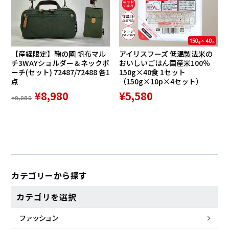
【産経限定】鞄の國 帆布マル
アイリスフーズ 低温製法米の
チ3WAYショルダー＆ネックポ
おいしいごはん国産米100％
ーチ(セット) 72487/72488 各1
150g×40食 1セット
点
（150g×10p×4セット）
¥8,980
¥5,580
¥9,980
カテゴリーから探す
カテゴリを選択
ファッション