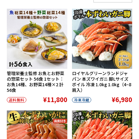
在庫切れ
管理栄養士監修 お魚とお野菜
ロイヤルグリーンランドジャ
の惣菜セット 56食 1セット：
パン 本ズワイガニ 脚Lサイズ
お魚14種、お野菜14種×2 計
ボイル 冷凍 1.0kg 1.0kg（4~8
56食
肩入）
¥11,800
¥6,980
送料無料
冷凍冷蔵
在庫切れ