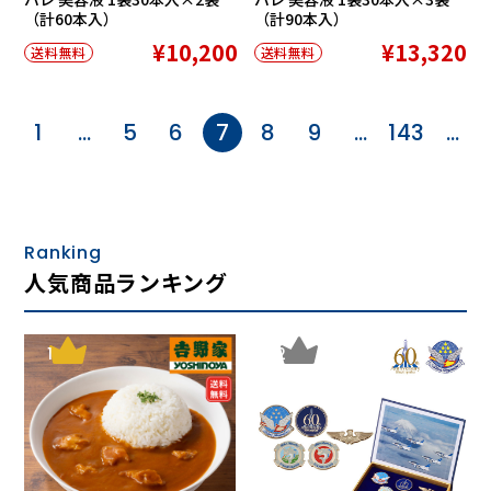
（計60本入）
（計90本入）
¥10,200
¥13,320
送料無料
送料無料
1
…
5
6
7
8
9
…
143
…
Ranking
人気商品ランキング
1
2