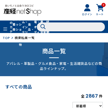
0
フ
全
フ
ァ
グル
ログイン
カート
ホー
家
産
て
新
ァ
ッ
メ・
ム・
電・
書
経
の
着
ッ
シ
食
イン
オー
籍・
新
カ
商
シ
ョ
品・
テ
テリ
ディ
音楽
聞
品
ョ
ン
ドリ
ゴ
ア
オ
社
TOP
検索結果一覧
ン
小
ンク
リ
物
商品一覧
アパレル・革製品・グルメ食品・家電・生活雑貨品などの商
品ラインナップ。
すべての商品
2867
全
件