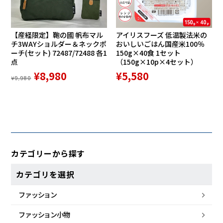
【産経限定】鞄の國 帆布マル
アイリスフーズ 低温製法米の
チ3WAYショルダー＆ネックポ
おいしいごはん国産米100％
ーチ(セット) 72487/72488 各1
150g×40食 1セット
点
（150g×10p×4セット）
¥8,980
¥5,580
¥9,980
カテゴリーから探す
カテゴリを選択
ファッション
ファッション小物