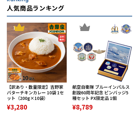
人気商品ランキング
1
2
【訳あり・数量限定】吉野家
航空自衛隊 ブルーインパルス
バターチキンカレー 10袋 1セ
創設60周年記念 ピンバッジ5
ット（200g×10袋）
種セット PX限定品 1個
¥3,280
¥8,789