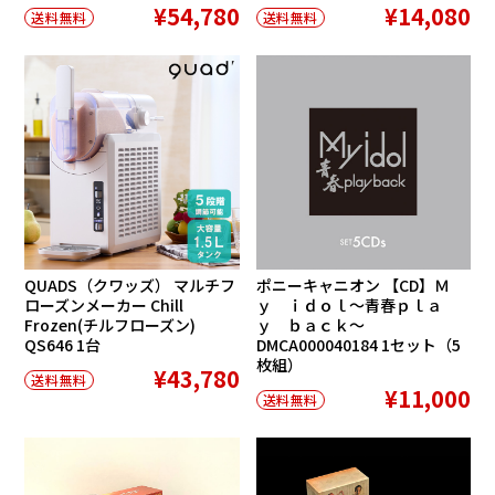
¥54,780
¥14,080
送料無料
送料無料
QUADS（クワッズ） マルチフ
ポニーキャニオン 【CD】Ｍ
ローズンメーカー Chill
ｙ ｉｄｏｌ〜青春ｐｌａ
Frozen(チルフローズン)
ｙ ｂａｃｋ〜
QS646 1台
DMCA000040184 1セット（5
枚組）
¥43,780
送料無料
¥11,000
送料無料