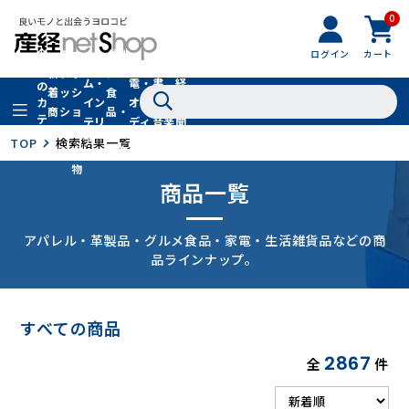
0
フ
全
フ
ァ
グル
ログイン
カート
ホー
家
産
て
新
ァ
ッ
メ・
ム・
電・
書
経
の
着
ッ
シ
食
イン
オー
籍・
新
カ
商
シ
ョ
品・
テ
テリ
ディ
音楽
聞
品
ョ
ン
ドリ
ゴ
ア
オ
社
TOP
検索結果一覧
ン
小
ンク
リ
物
商品一覧
アパレル・革製品・グルメ食品・家電・生活雑貨品などの商
品ラインナップ。
すべての商品
2867
全
件