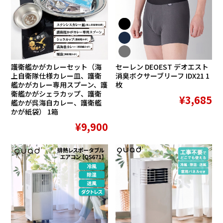
護衛艦かがカレーセット（海
セーレン DEOEST デオエスト
上自衛隊仕様カレー皿、護衛
消臭ボクサーブリーフ IDX21 1
艦かがカレー専用スプーン、護
枚
衛艦かがシェラカップ、護衛
¥3,685
艦かが呉海自カレー、護衛艦
かが紙袋） 1箱
¥9,900