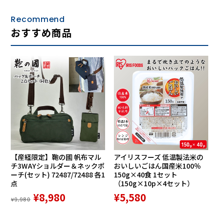
Recommend
おすすめ商品
【産経限定】鞄の國 帆布マル
アイリスフーズ 低温製法米の
チ3WAYショルダー＆ネックポ
おいしいごはん国産米100％
ーチ(セット) 72487/72488 各1
150g×40食 1セット
点
（150g×10p×4セット）
¥8,980
¥5,580
¥9,980