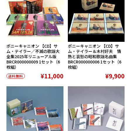
ポニーキャニオン 【CD】サ
ポニーキャニオン 【CD】サ
ム・テイラー／不滅の歌謡大
ム・テイラー＆木村好夫 情
全集2025年リニューアル版
熱と哀愁の昭和歌謡名曲集
BRCR000000009 1セット（6
BRCR000000006 1セット（6
枚組）
枚組）
¥11,000
¥9,900
送料無料