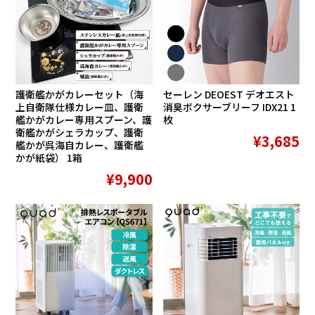
護衛艦かがカレーセット（海
セーレン DEOEST デオエスト
上自衛隊仕様カレー皿、護衛
消臭ボクサーブリーフ IDX21 1
艦かがカレー専用スプーン、護
枚
衛艦かがシェラカップ、護衛
¥3,685
艦かが呉海自カレー、護衛艦
かが紙袋） 1箱
¥9,900