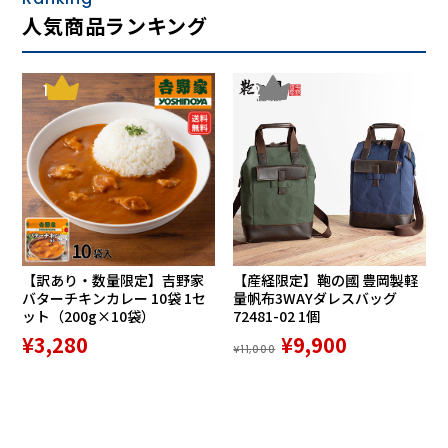
人気商品ランキング
1
2
【訳あり・数量限定】吉野家
【産経限定】鞄の國 豊岡製軽
バターチキンカレー 10袋 1セ
量帆布3WAYダレスバッグ
ット（200g×10袋）
72481-02 1個
¥3,280
¥9,900
¥11,000