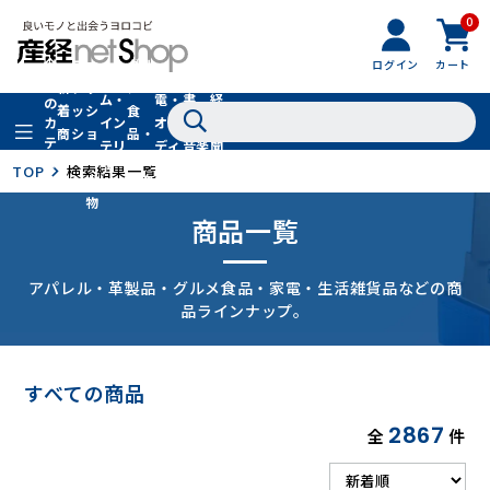
0
フ
全
フ
ァ
グル
ログイン
カート
ホー
家
産
て
新
ァ
ッ
メ・
ム・
電・
書
経
の
着
ッ
シ
食
イン
オー
籍・
新
カ
商
シ
ョ
品・
テ
テリ
ディ
音楽
聞
品
ョ
ン
ドリ
ゴ
ア
オ
社
TOP
検索結果一覧
ン
小
ンク
リ
物
商品一覧
アパレル・革製品・グルメ食品・家電・生活雑貨品などの商
品ラインナップ。
すべての商品
2867
全
件