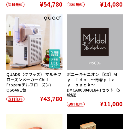
¥54,780
¥14,080
送料無料
送料無料
QUADS（クワッズ） マルチフ
ポニーキャニオン 【CD】Ｍ
ローズンメーカー Chill
ｙ ｉｄｏｌ〜青春ｐｌａ
Frozen(チルフローズン)
ｙ ｂａｃｋ〜
QS646 1台
DMCA000040184 1セット（5
枚組）
¥43,780
送料無料
¥11,000
送料無料