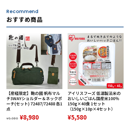
Recommend
おすすめ商品
【産経限定】鞄の國 帆布マル
アイリスフーズ 低温製法米の
チ3WAYショルダー＆ネックポ
おいしいごはん国産米100％
ーチ(セット) 72487/72488 各1
150g×40食 1セット
点
（150g×10p×4セット）
¥8,980
¥5,580
¥9,980