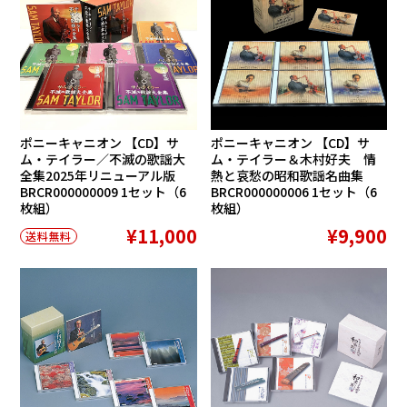
ポニーキャニオン 【CD】サ
ポニーキャニオン 【CD】サ
ム・テイラー／不滅の歌謡大
ム・テイラー＆木村好夫 情
全集2025年リニューアル版
熱と哀愁の昭和歌謡名曲集
BRCR000000009 1セット（6
BRCR000000006 1セット（6
枚組）
枚組）
¥11,000
¥9,900
送料無料