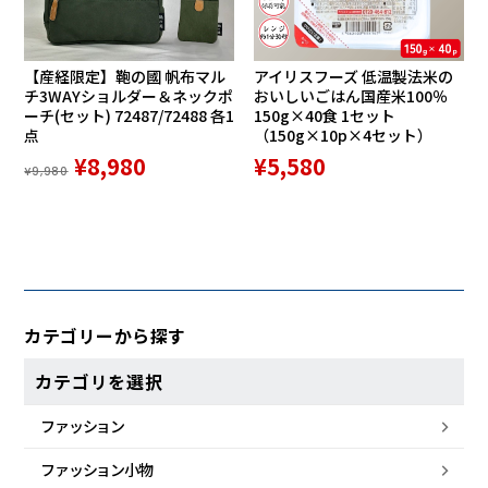
【産経限定】鞄の國 帆布マル
アイリスフーズ 低温製法米の
チ3WAYショルダー＆ネックポ
おいしいごはん国産米100％
ーチ(セット) 72487/72488 各1
150g×40食 1セット
点
（150g×10p×4セット）
¥8,980
¥5,580
¥9,980
カテゴリーから探す
カテゴリを選択
ファッション
ファッション小物