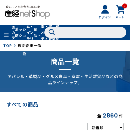
0
フ
全
フ
ァ
グル
ログイン
カート
ホー
家
産
て
新
ァ
ッ
メ・
ム・
電・
書
経
の
着
ッ
シ
食
イン
オー
籍・
新
カ
商
シ
ョ
品・
テ
テリ
ディ
音楽
聞
品
ョ
ン
ドリ
ゴ
ア
オ
社
TOP
検索結果一覧
ン
小
ンク
リ
物
商品一覧
アパレル・革製品・グルメ食品・家電・生活雑貨品などの商
品ラインナップ。
すべての商品
2860
全
件