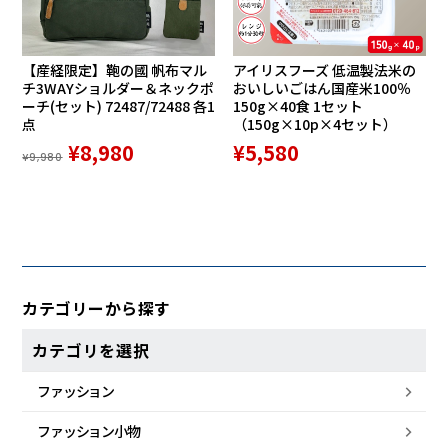
【産経限定】鞄の國 帆布マル
アイリスフーズ 低温製法米の
チ3WAYショルダー＆ネックポ
おいしいごはん国産米100％
ーチ(セット) 72487/72488 各1
150g×40食 1セット
点
（150g×10p×4セット）
¥8,980
¥5,580
¥9,980
カテゴリーから探す
カテゴリを選択
ファッション
ファッション小物