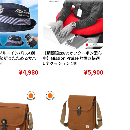
ブルーインパルス創
【期間限定8%オフクーポン配布
念 折りたためるサハ
中】Mission Praise 肘置き快適
個
U字クッション 1個
¥4,980
¥5,900