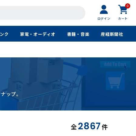
0
ログイン
カート
ンク
家電・オーディオ
書籍・音楽
産経新聞社
ンナップ。
2867
全
件