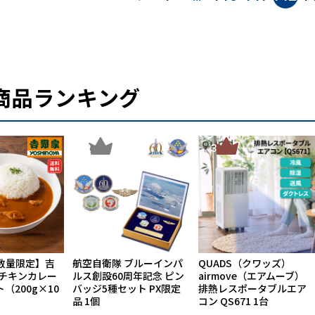
商品ランキング
2
3
数量限定】吉
航空自衛隊 ブルーインパ
QUADS（クワッズ）
ーチキンカレー
ルス創設60周年記念 ピン
airmove（エアムーブ）
ト（200g×10
バッジ5種セット PX限定
排熱レスポータブルエア
品 1個
コン QS671 1台