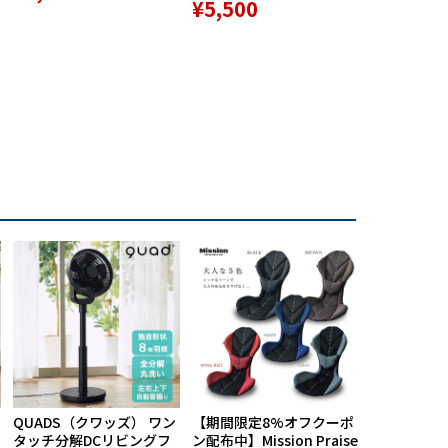
¥5,500
ション 1個
¥9,800
QUADS（クワッズ） ワン
【期間限定8%オフクーポ
航空自衛隊
タッチ分解DCリビングフ
ン配布中】Mission Praise
ルス創設60