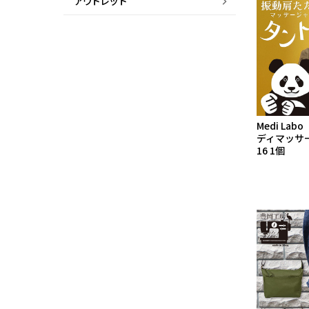
アウトレット
Medi La
ディマッサ一
16 1個