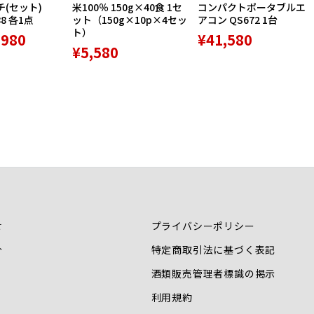
(セット)
米100％ 150g×40食 1セ
コンパクトポータブルエ
88 各1点
ット（150g×10p×4セッ
アコン QS672 1台
ト）
,980
¥41,580
¥5,580
せ
プライバシーポリシー
介
特定商取引法に基づく表記
酒類販売管理者標識の掲示
利用規約