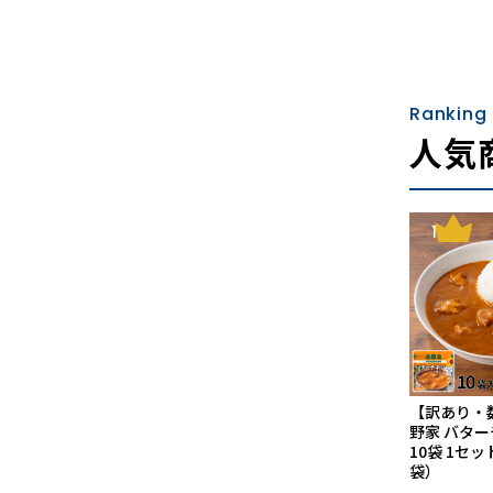
Ranking
人気
1
【訳あり・
野家 バタ
10袋 1セッ
袋）