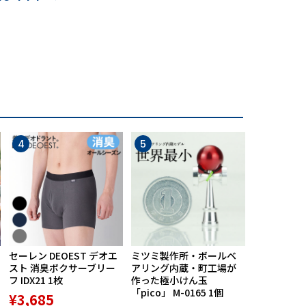
4
5
6
セーレン DEOEST デオエ
ミツミ製作所・ボールベ
【期間限定
スト 消臭ボクサーブリー
アリング内蔵・町工場が
ポン配布中】M
フ IDX21 1枚
作った極小けん玉
Praise RE
「pico」 M-0165 1個
ースポルト R
¥3,685
専用高機能