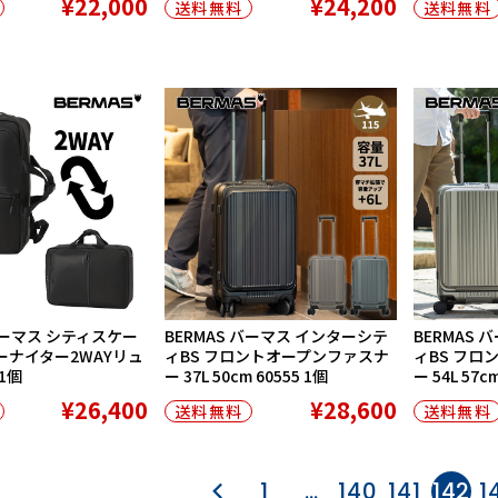
¥22,000
¥24,200
送料無料
送料無料
 バーマス シティスケー
BERMAS バーマス インターシテ
BERMAS
ーナイター2WAYリュ
ィBS フロントオープンファスナ
ィBS フロ
 1個
ー 37L 50cm 60555 1個
ー 54L 57c
¥26,400
¥28,600
送料無料
送料無料
1
…
140
141
142
1