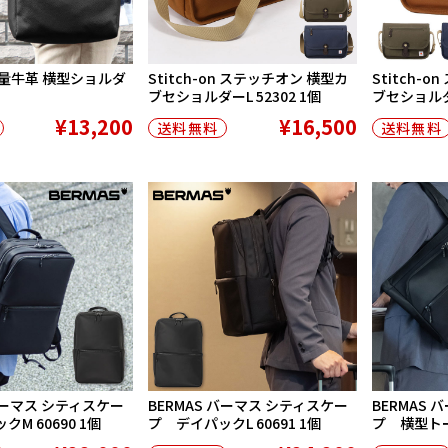
量牛革 横型ショルダ
Stitch-on ステッチオン 横型カ
Stitch-
ブセショルダーL 52302 1個
ブセショルダー
¥13,200
¥16,500
送料無料
送料無料
 バーマス シティスケー
BERMAS バーマス シティスケー
BERMAS
M 60690 1個
プ デイパックL 60691 1個
プ 横型トート