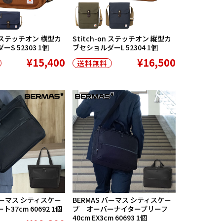
on ステッチオン 横型カ
Stitch-on ステッチオン 縦型カ
S 52303 1個
ブセショルダーL 52304 1個
¥15,400
¥16,500
送料無料
 バーマス シティスケー
BERMAS バーマス シティスケー
37cm 60692 1個
プ オーバーナイターブリーフ
40cm EX3cm 60693 1個