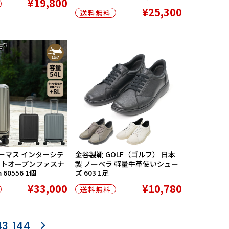
¥19,800
¥25,300
送料無料
 バーマス インターシテ
金谷製靴 GOLF（ゴルフ） 日本
ントオープンファスナ
製 ノーベラ 軽量牛革使いシュー
m 60556 1個
ズ 603 1足
¥33,000
¥10,780
送料無料
43
144