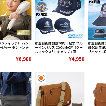
bo（メディラボ） ハン
航空自衛隊創設70周年記念 ブル
航空自衛隊
ジャ一 タントン A-
ーインパルス COOLMAX®（クー
設60周年記
ルマックス®）キャップ 1個
リハット 1
¥6,980
¥4,950