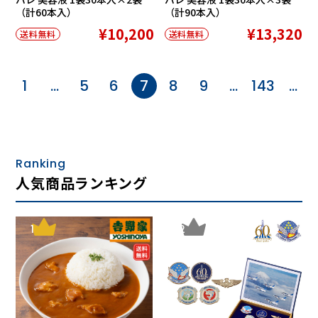
（計60本入）
（計90本入）
¥10,200
¥13,320
送料無料
送料無料
1
…
5
6
7
8
9
…
143
…
Ranking
人気商品ランキング
1
2