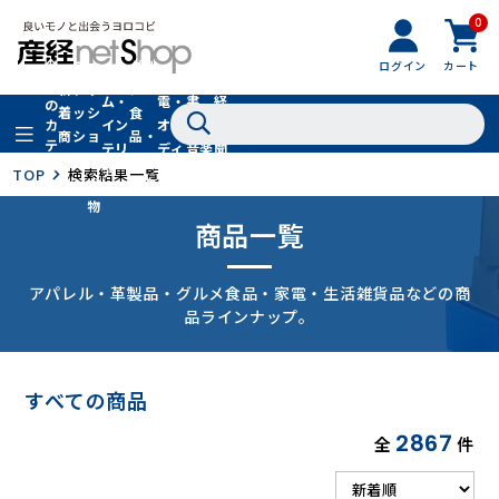
0
フ
全
フ
ァ
グル
ログイン
カート
ホー
家
産
て
新
ァ
ッ
メ・
ム・
電・
書
経
の
着
ッ
シ
食
イン
オー
籍・
新
カ
商
シ
ョ
品・
テ
テリ
ディ
音楽
聞
品
ョ
ン
ドリ
ゴ
ア
オ
社
TOP
検索結果一覧
ン
小
ンク
リ
物
商品一覧
アパレル・革製品・グルメ食品・家電・生活雑貨品などの商
品ラインナップ。
すべての商品
2867
全
件