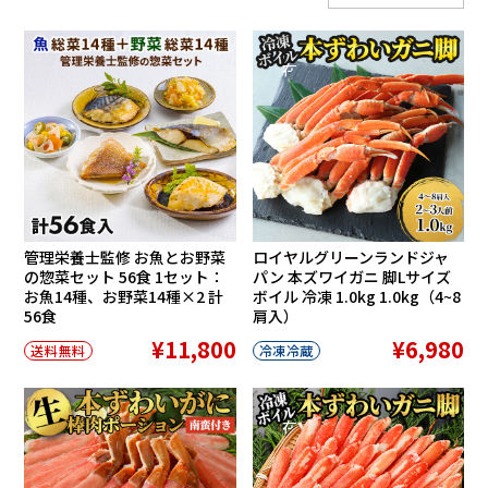
在庫切れ
管理栄養士監修 お魚とお野菜
ロイヤルグリーンランドジャ
の惣菜セット 56食 1セット：
パン 本ズワイガニ 脚Lサイズ
お魚14種、お野菜14種×2 計
ボイル 冷凍 1.0kg 1.0kg（4~8
56食
肩入）
¥11,800
¥6,980
送料無料
冷凍冷蔵
在庫切れ