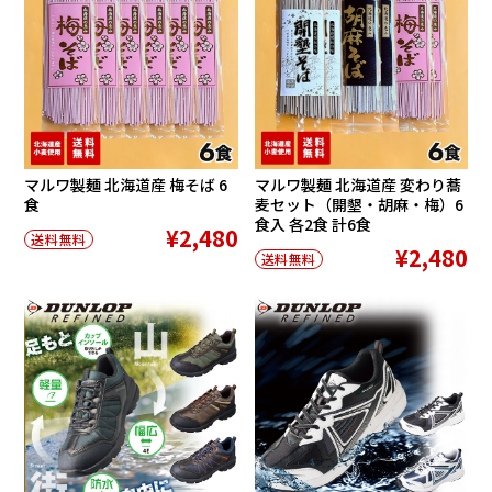
マルワ製麺 北海道産 梅そば 6
マルワ製麺 北海道産 変わり蕎
食
麦セット（開墾・胡麻・梅）6
食入 各2食 計6食
¥2,480
送料無料
¥2,480
送料無料