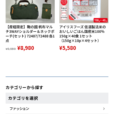
【産経限定】鞄の國 帆布マル
アイリスフーズ 低温製法米の
チ3WAYショルダー＆ネックポ
おいしいごはん国産米100％
ーチ(セット) 72487/72488 各1
150g×40食 1セット
点
（150g×10p×4セット）
¥8,980
¥5,580
¥9,980
カテゴリーから探す
カテゴリを選択
ファッション