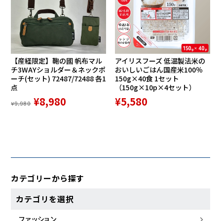
【産経限定】鞄の國 帆布マル
アイリスフーズ 低温製法米の
チ3WAYショルダー＆ネックポ
おいしいごはん国産米100％
ーチ(セット) 72487/72488 各1
150g×40食 1セット
点
（150g×10p×4セット）
¥8,980
¥5,580
¥9,980
カテゴリーから探す
カテゴリを選択
ファッション