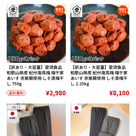
【訳あり・大容量】愛須食品
【訳あり・大容量】愛須食品
和歌山県産 紀州南高梅 梅干家
和歌山県産 紀州南高梅 梅干家
あいす 赤紫蘇使用 しそ漬梅干
あいす 赤紫蘇使用 しそ漬梅干
し 750g
し 2.25kg
¥2,980
¥8,100
送料無料