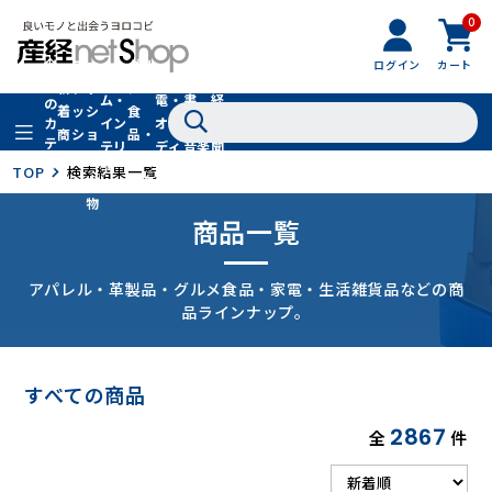
0
フ
全
フ
ァ
グル
ログイン
カート
ホー
家
産
て
新
ァ
ッ
メ・
ム・
電・
書
経
の
着
ッ
シ
食
イン
オー
籍・
新
カ
商
シ
ョ
品・
テ
テリ
ディ
音楽
聞
品
ョ
ン
ドリ
ゴ
ア
オ
社
TOP
検索結果一覧
ン
小
ンク
リ
物
商品一覧
アパレル・革製品・グルメ食品・家電・生活雑貨品などの商
品ラインナップ。
すべての商品
2867
全
件