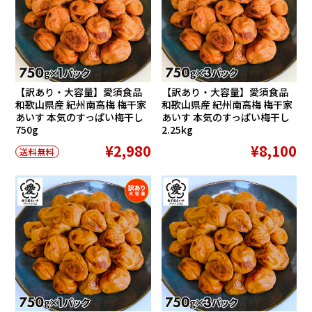
【訳あり・大容量】愛須食品
【訳あり・大容量】愛須食品
和歌山県産 紀州南高梅 梅干家
和歌山県産 紀州南高梅 梅干家
あいす 本気のすっぱい梅干し
あいす 本気のすっぱい梅干し
750g
2.25kg
¥2,980
¥8,100
送料無料