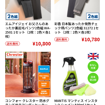
エムアイジェイ お父さんのあ
彩香 日本製あったか発熱チェ
ったか裏起毛パンツ2色組 WA-
ック柄パンツ2色組 31272 1セ
2501 1セット（2枚：2色×各1
ット（2枚：2色×各1枚）
枚）
¥10,780
送料無料
¥10,800
送料無料
コンフォー クレスター 防水グ
MANTIS マンティス インスタ
ランドサラマンダーヒーター
ントシャイン 500ml 1セット