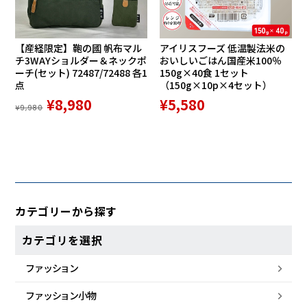
【産経限定】鞄の國 帆布マル
アイリスフーズ 低温製法米の
チ3WAYショルダー＆ネックポ
おいしいごはん国産米100％
ーチ(セット) 72487/72488 各1
150g×40食 1セット
点
（150g×10p×4セット）
¥8,980
¥5,580
¥9,980
カテゴリーから探す
カテゴリを選択
ファッション
ファッション小物