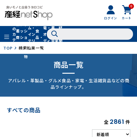
0
フ
全
フ
ァ
グル
ログイン
カート
ホー
家
産
て
新
ァ
ッ
メ・
ム・
電・
書
経
の
着
ッ
シ
食
イン
オー
籍・
新
カ
商
シ
ョ
品・
テ
テリ
ディ
音楽
聞
品
ョ
ン
ドリ
ゴ
ア
オ
社
TOP
検索結果一覧
ン
小
ンク
リ
物
商品一覧
アパレル・革製品・グルメ食品・家電・生活雑貨品などの商
品ラインナップ。
すべての商品
2861
全
件