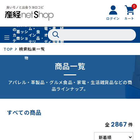
0
フ
全
フ
ァ
グル
ログイン
カート
ホー
家
産
て
新
ァ
ッ
メ・
ム・
電・
書
経
の
着
ッ
シ
食
イン
オー
籍・
新
カ
商
シ
ョ
品・
テ
テリ
ディ
音楽
聞
品
ョ
ン
ドリ
ゴ
ア
オ
社
TOP
検索結果一覧
ン
小
ンク
リ
物
商品一覧
アパレル・革製品・グルメ食品・家電・生活雑貨品などの商
品ラインナップ。
すべての商品
2867
全
件