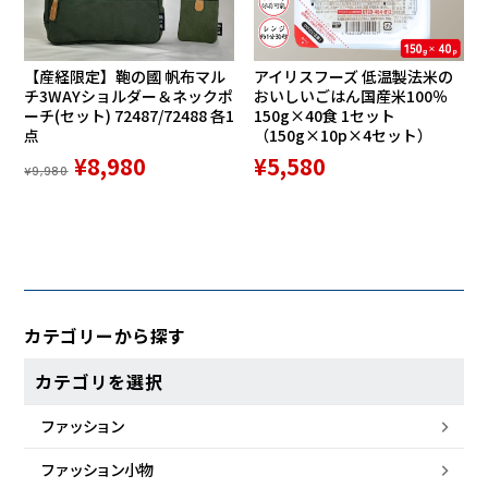
【産経限定】鞄の國 帆布マル
アイリスフーズ 低温製法米の
チ3WAYショルダー＆ネックポ
おいしいごはん国産米100％
ーチ(セット) 72487/72488 各1
150g×40食 1セット
点
（150g×10p×4セット）
¥8,980
¥5,580
¥9,980
カテゴリーから探す
カテゴリを選択
ファッション
ファッション小物