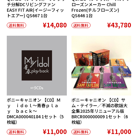
チ分解DCリビングファン
ローズンメーカー Chill
EASY FIT AIR(イージーフィッ
Frozen(チルフローズン)
トエアー) QS667 1台
QS646 1台
¥14,080
¥43,780
送料無料
送料無料
ポニーキャニオン 【CD】Ｍ
ポニーキャニオン 【CD】サ
ｙ ｉｄｏｌ〜青春ｐｌａ
ム・テイラー／不滅の歌謡大
ｙ ｂａｃｋ〜
全集2025年リニューアル版
DMCA000040184 1セット（5
BRCR000000009 1セット（6
枚組）
枚組）
¥11,000
¥11,000
送料無料
送料無料