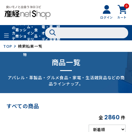
0
フ
全
フ
ァ
グル
ログイン
カート
ホー
家
産
て
新
ァ
ッ
メ・
ム・
電・
書
経
の
着
ッ
シ
食
イン
オー
籍・
新
カ
商
シ
ョ
品・
テ
テリ
ディ
音楽
聞
品
ョ
ン
ドリ
ゴ
ア
オ
社
TOP
検索結果一覧
ン
小
ンク
リ
物
商品一覧
アパレル・革製品・グルメ食品・家電・生活雑貨品などの商
品ラインナップ。
すべての商品
2860
全
件