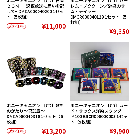
ポニーキャニオン 【CD】青春
ポニーキャニオン 【CD】ハー
ＢＧＭ −深夜放送に想いを託
レム・ノクターン／魅惑のサ
して− DMCA000040200 1セッ
ム・テイラー
ト（5枚組）
DMCR000040129 1セット（5
枚組）
¥11,000
送料無料
¥9,350
ポニーキャニオン 【CD】歌も
ポニーキャニオン 【CD】ムー
のがたり〜第弐章〜
ド・サックス洋楽スタンダー
DMCA000040310 1セット（6
ド100 BRCR000000003 1セッ
枚組）
ト（5枚組）
¥13,200
¥9,900
送料無料