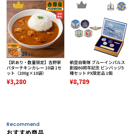
1
2
【訳あり・数量限定】吉野家
航空自衛隊 ブルーインパルス
バターチキンカレー 10袋 1セ
創設60周年記念 ピンバッジ5
ット（200g×10袋）
種セット PX限定品 1個
¥3,280
¥8,789
Recommend
おすすめ商品