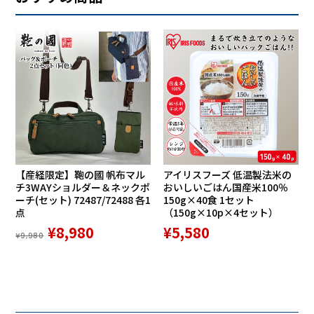
【産経限定】鞄の國 帆布マル
アイリスフーズ 低温製法米の
チ3WAYショルダー＆ネックポ
おいしいごはん国産米100％
ーチ(セット) 72487/72488 各1
150g×40食 1セット
点
（150g×10p×4セット）
¥8,980
¥5,580
¥9,980