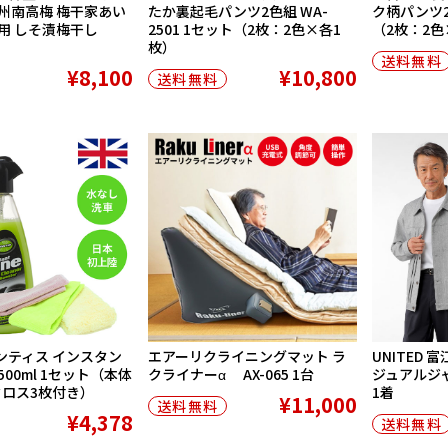
州南高梅 梅干家あい
たか裏起毛パンツ2色組 WA-
ク柄パンツ2色
用 しそ漬梅干し
2501 1セット（2枚：2色×各1
（2枚：2色
枚）
送料無料
¥8,100
¥10,800
送料無料
 マンティス インスタン
エアーリクライニングマット ラ
UNITED
500ml 1セット（本体
クライナーα AX-065 1台
ジュアルジャケ
クロス3枚付き）
1着
¥11,000
送料無料
¥4,378
送料無料