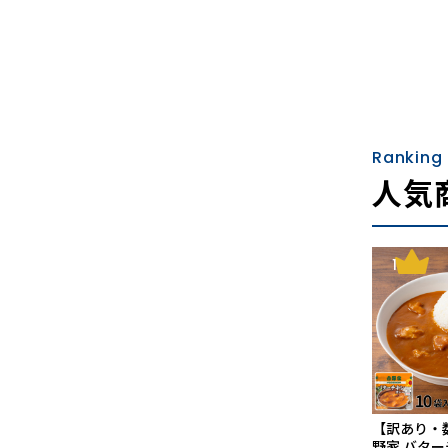
Ranking
人気
1
【訳あり・
野家 バタ