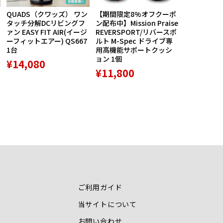
QUADS（クワッズ） ワン
【期間限定8%オフクーポ
航空自衛隊
タッチ分解DCリビングフ
ン配布中】Mission Praise
ルス創設60
ァン EASY FIT AIR(イージ
REVERSPORT/リバースポ
バッジ5種セ
ーフィットエアー) QS667
ルト M-Spec ドライブ専
品 1個
1台
用高機能サポートクッシ
¥8,789
ョン 1個
¥14,080
¥11,800
ご利用ガイド
当サイトについて
お問い合わせ