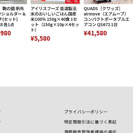
】鞄の國 帆布
アイリスフーズ 低温製法
QUADS（クワッズ）
Yショルダー＆
米のおいしいごはん国産
airmove（エアムーブ）
(セット)
米100％ 150g×40食 1セ
コンパクトポータブルエ
88 各1点
ット（150g×10p×4セッ
アコン QS672 1台
ト）
,980
¥41,580
¥5,580
せ
プライバシーポリシー
介
特定商取引法に基づく表記
酒類販売管理者標識の掲示