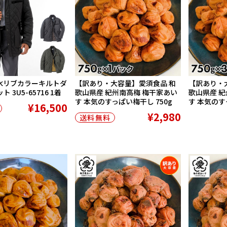
 撥水リブカラーキルトダ
【訳あり・大容量】愛須食品 和
【訳あり・
 3U5-65716 1着
歌山県産 紀州南高梅 梅干家あい
歌山県産 紀
す 本気のすっぱい梅干し 750g
す 本気のすっ
¥16,500
¥2,980
送料無料