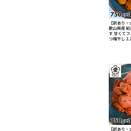
【訳あり・
歌山県産 紀
す 甘くて
つ梅干し 2.2
【訳あり・