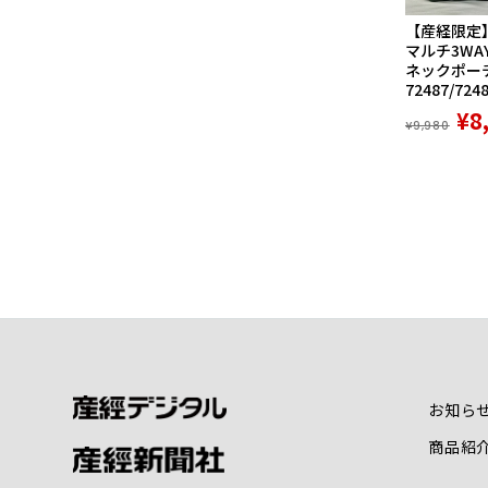
【産経限定
マルチ3WA
ネックポーチ
72487/724
¥8
¥9,980
お知ら
商品紹