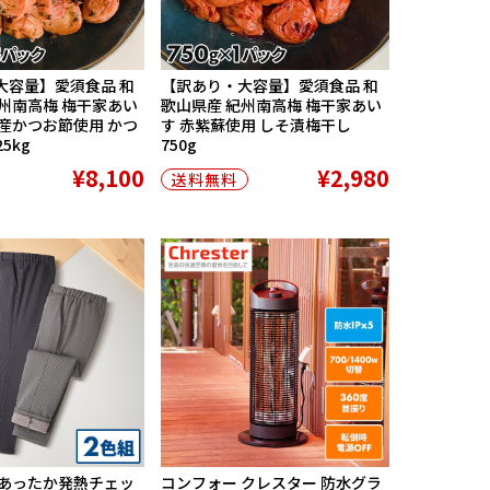
大容量】愛須食品 和
【訳あり・大容量】愛須食品 和
州南高梅 梅干家あい
歌山県産 紀州南高梅 梅干家あい
産かつお節使用 かつ
す 赤紫蘇使用 しそ漬梅干し
5kg
750g
¥8,100
¥2,980
送料無料
製あったか発熱チェッ
コンフォー クレスター 防水グラ