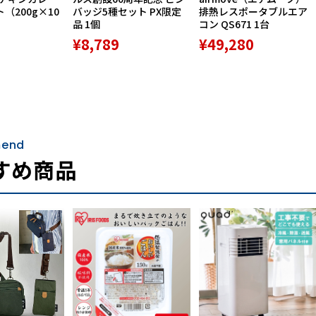
ト（200g×10
バッジ5種セット PX限定
排熱レスポータブルエア
品 1個
コン QS671 1台
¥8,789
¥49,280
end
すめ商品