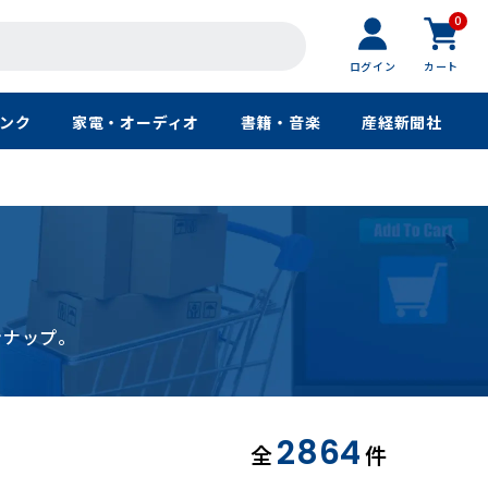
0
ログイン
カート
ンク
家電・オーディオ
書籍・音楽
産経新聞社
ンナップ。
2864
全
件