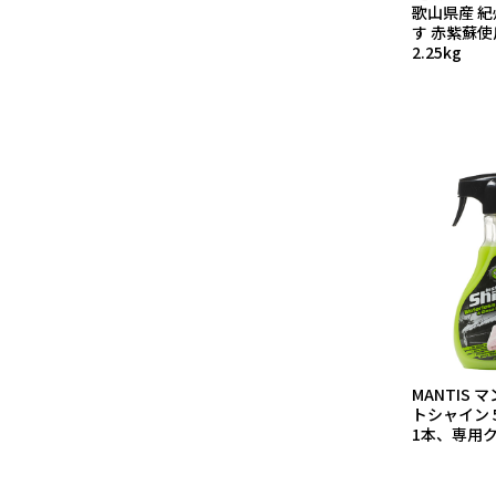
歌山県産 紀
す 赤紫蘇使
2.25kg
MANTIS
トシャイン 
1本、専用