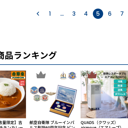
1
…
3
4
5
6
7
商品ランキング
2
3
数量限定】吉
航空自衛隊 ブルーインパ
QUADS（クワッズ）
ーチキンカレー
ルス創設60周年記念 ピン
airmove（エアムーブ）