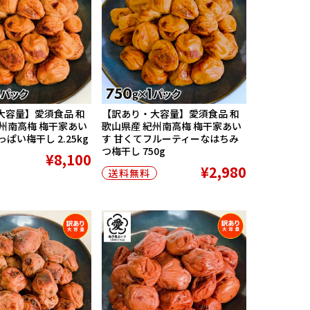
大容量】愛須食品 和
【訳あり・大容量】愛須食品 和
州南高梅 梅干家あい
歌山県産 紀州南高梅 梅干家あい
ぱい梅干し 2.25kg
す 甘くてフルーティーなはちみ
つ梅干し 750g
¥8,100
¥2,980
送料無料