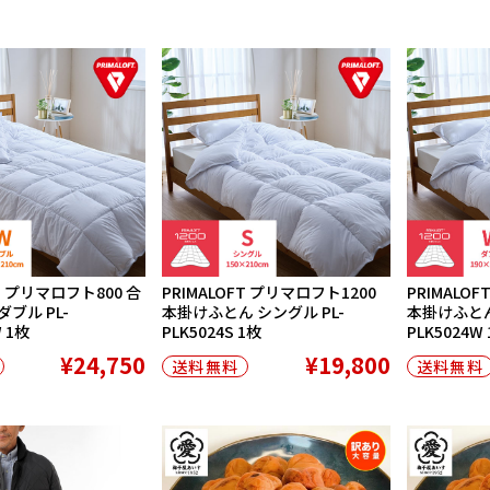
FT プリマロフト800 合
PRIMALOFT プリマロフト1200
PRIMALO
ブル PL-
本掛けふとん シングル PL-
本掛けふとん 
W 1枚
PLK5024S 1枚
PLK5024W
¥24,750
¥19,800
送料無料
送料無料