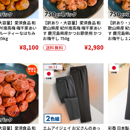
大容量】愛須食品 和
【訳あり・大容量】愛須食品 和
【訳あり・
州南高梅 梅干家あい
歌山県産 紀州南高梅 梅干家あい
歌山県産 紀
フルーティーなはちみ
す 鹿児島県産かつお節使用 かつ
す 鹿児島県
5kg
お梅干し 750g
お梅干し 2.2
¥8,100
¥2,980
送料無料
大容量】愛須食品 和
エムアイジェイ お父さんのあっ
彩香 日本