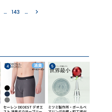
…
143
…
4
5
6
セーレン DEOEST デオエ
ミツミ製作所・ボールベ
【期間限定
スト 消臭ボクサーブリー
アリング内蔵・町工場が
ポン配布中】M