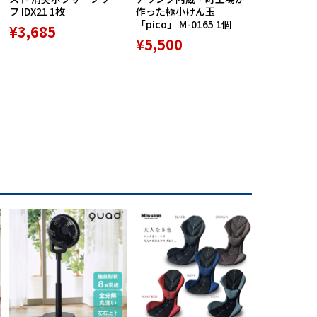
フ IDX21 1枚
作った極小けん玉
Praise RE
「pico」 M-0165 1個
ースポルト R
¥3,685
専用高機能
¥5,500
ション 1個
¥9,800